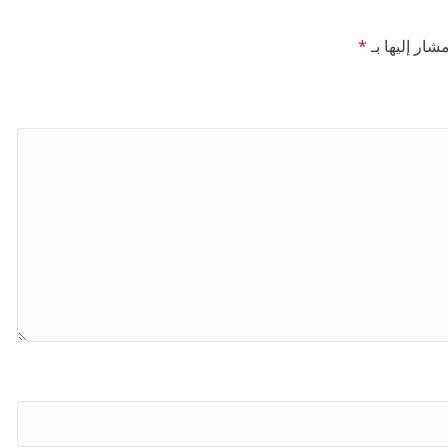
شار إليها بـ
*