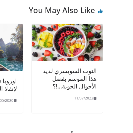
p
o
t
You May Also Like
i
p
o
t
k
’
s
t
a
k
التوت السويسري لذيذ
e
هذا الموسم بفضل
اوروبا 
n
الأحوال الجوية…!؟
لإنقاذ ا
r
e
11/07/2023
/05/2020
a
d
t
o