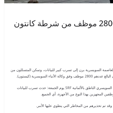
قراصنة يسرقون بيانات 2800 موظف من شرطة كانتون
عاصمة السويسرية برن إلى تسرب كبير للبيانات، وتمكن المتسللون من
ء السويسرية (كيستون).
وقالت فلورينا شينك المتحدثة باسم شرطة برن للتلفزيون السويسري الناطق بالألمانية SRF يوم الجمعة: حدث تسرب للبيانات
ظفين المجهزين بهذا النوع من الأجهزة، أي الجميع.
وقد تم تحذيرهم من المخاطر التي ينطوي عليها الأمر.