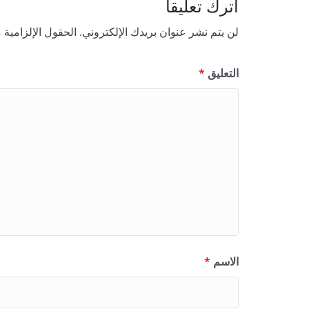
اترك تعليقاً
t
لن يتم نشر عنوان بريدك الإلكتروني.
الحقول الإلزامية م
h
a
t
التعليق
*
r
e
g
u
l
a
t
i
o
الاسم
*
n
,
o