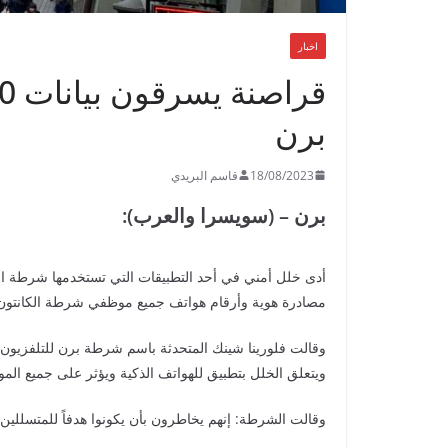
اخبار
برن
18/08/2023
قاسم البريدي
برن – (سويسرا والعرب):
أدى خلل أمني في أحد التطبيقات التي تستخدمها شرطة ال
مصادرة هوية وأرقام هواتف جميع موظفي شرطة الكانتون البالغ عددهم 2800 موظف وفق وكالة الأنبا
ويتعلق الخلل بتطبيق للهواتف الذكية ويؤثر على جميع المو
وقالت الشرطة: إنهم يخاطرون بأن يكونوا هدفاً للمتسللين 