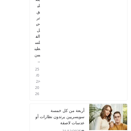
لي
ق
تر
حي
ل
الف
لس
طين
يين
..
25
/0
2/
20
26
أربعة من كل خمسة
سويسريين يرتدون نظارات أو
عدسات لاصقة