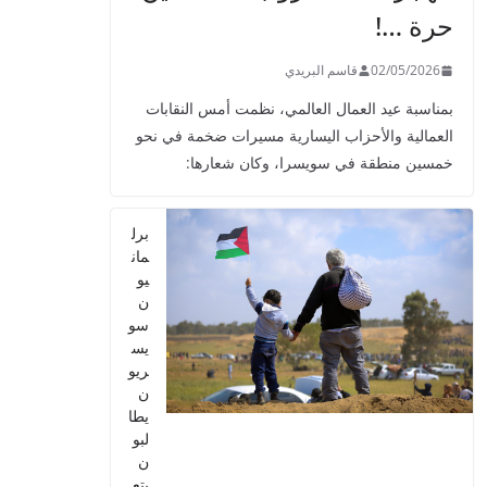
حرة …!
02/05/2026
قاسم البريدي
بمناسبة عيد العمال العالمي، نظمت أمس النقابات
العمالية والأحزاب اليسارية مسيرات ضخمة في نحو
خمسين منطقة في سويسرا، وكان شعارها:
برل
مان
يو
ن
سو
يس
ريو
ن
يطا
لبو
ن
بتع