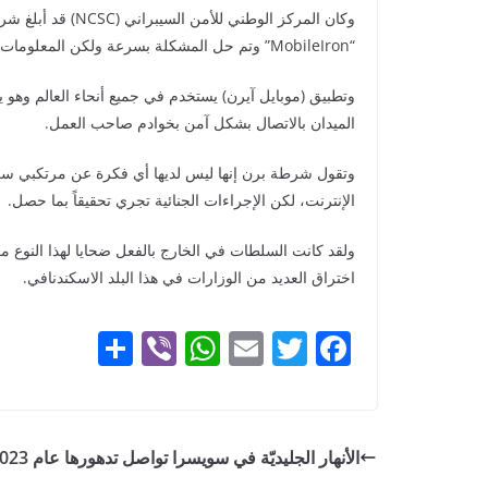
“MobileIron” وتم حل المشكلة بسرعة ولكن المعلومات قد تسربت بالفعل.
وتطبيق (موبايل آيرن) يستخدم في جميع أنحاء العالم وهو 
الميدان بالاتصال بشكل آمن بخوادم صاحب العمل.
وتقول شرطة برن إنها ليس لديها أي فكرة عن مرتكبي سرق
الإنترنت، لكن الإجراءات الجنائية تجري تحقيقاً بما حصل.
ولقد كانت السلطات في الخارج بالفعل ضحايا لهذا النوع من
اختراق العديد من الوزارات في هذا البلد الاسكندنافي.
N
S
Vi
W
E
T
F
o
h
b
h
m
w
a
w
ar
er
at
ai
itt
c
t
e
s
l
er
e
h
الأنهار الجليديّة في سويسرا تواصل تدهورها عام 2023
A
b
a