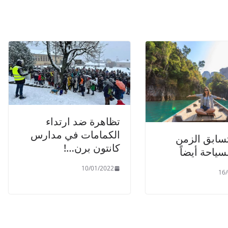
تظاهرة ضد ارتداء
الكمامات في مدارس
تسابق الزمن
كانتون برن…!
لسياحة أيضاً
10/01/2022
16