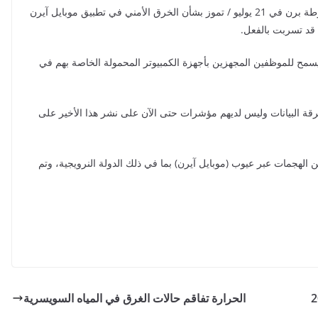
وكان المركز الوطني للأمن السيبراني (NCSC) قد أبلغ شرطة برن في 21 يوليو / تموز بشأن الخرق الأمني ​​في تطبيق موبايل آيرن
يسمح للموظفين المجهزين بأجهزة الكمبيوتر المحمولة الخاصة بهم في
ة البيانات وليس لديهم مؤشرات حتى الآن على نشر هذا الأخير على
 الهجمات عبر عيوب (موبايل آيرن) بما في ذلك الدولة النرويجية، وتم
الحرارة تفاقم حالات الغرق في المياه السويسرية