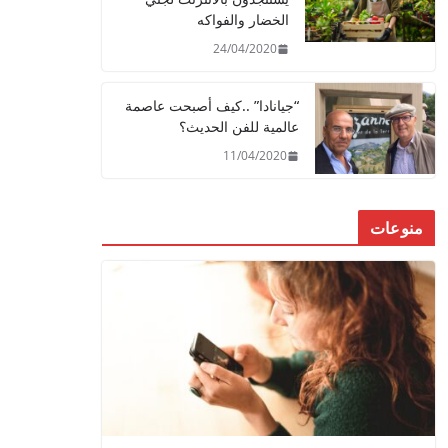
الخضار والفواكه
24/04/2020
“جيانادا” ..كيف أصبحت عاصمة
عالمية للفن الحديث؟
11/04/2020
منوعات