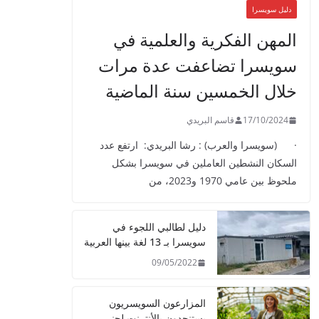
دليل سويسرا
المهن الفكرية والعلمية في
سويسرا تضاعفت عدة مرات
خلال الخمسين سنة الماضية
17/10/2024
قاسم البريدي
· (سويسرا والعرب) : رشا البريدي: ارتفع عدد
السكان النشطين العاملين في سويسرا بشكل
ملحوظ بين عامي 1970 و2023، من
دليل لطالبي اللجوء في
سويسرا بـ 13 لغة بينها العربية
09/05/2022
المزارعون السويسريون
يستنجدون بالأنترنت لجني