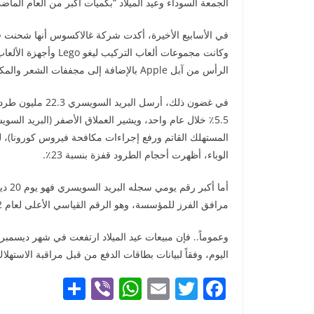
الجمعة السوداء وعيد الميلاد “بكميات أكبر من العام الماض
الرأس من آبل Apple بالإضافة إلى مجففات الشعر والمكانس الكهربائية من ديسون Dyson.
في غضون ذلك، أرسل
5.5٪ خلال عام واحد، ويشير العملاق الأصفر (البريد الس
الوباء، أظهرت أحجام الطرود قفزة بنسبة 23٪.
مرافق الفرز للمؤسسة، وهو الرقم القياسي الأعلى لعام 2022.
اليوم، وفقاً لبيانات بطاقات الدفع من قبل مراقبة الاستهلاك في س
S
Vi
W
E
T
F
h
b
h
m
w
a