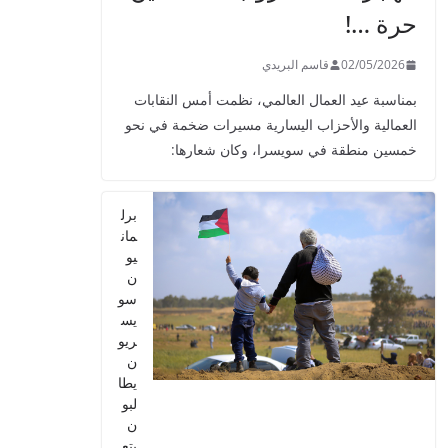
حرة …!
02/05/2026
قاسم البريدي
بمناسبة عيد العمال العالمي، نظمت أمس النقابات
العمالية والأحزاب اليسارية مسيرات ضخمة في نحو
خمسين منطقة في سويسرا، وكان شعارها:
برل
مان
يو
ن
سو
يس
ريو
ن
يطا
لبو
ن
بتع