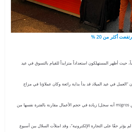
تفعت أكثر من 20 %
اً، حيث أظهر المستهلكون استعداداً متزايداً للقيام بالتسوق في عيد
حدثة باسم غالاكسوس Digitec Galaxus إلى أن “العمل في عيد الميلاد قد بدأ بداية رائعة وكان عملاؤنا في مزاج
ويزعم عملاق التجارة الإلكترونية المملوك لشركة ميغروس migros أنه سجل) زيادة في حجم الأعمال مقارنة بالفترة نفسها من
يؤثر حقًا على التجارة الإلكترونية”، وقد امتلأت السلال بين أسبوع