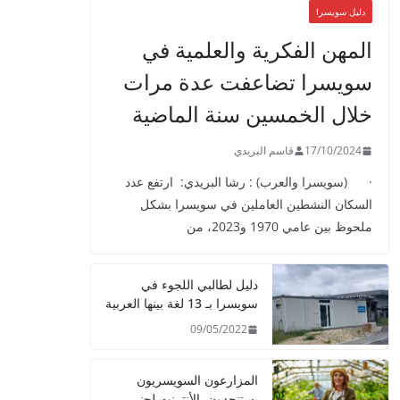
دليل سويسرا
المهن الفكرية والعلمية في
سويسرا تضاعفت عدة مرات
خلال الخمسين سنة الماضية
17/10/2024
قاسم البريدي
· (سويسرا والعرب) : رشا البريدي: ارتفع عدد
السكان النشطين العاملين في سويسرا بشكل
ملحوظ بين عامي 1970 و2023، من
دليل لطالبي اللجوء في
سويسرا بـ 13 لغة بينها العربية
09/05/2022
المزارعون السويسريون
يستنجدون بالأنترنت لجني