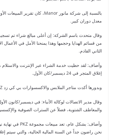
بالنسبة إلى شركة مانور Manor، كا
معدل دوران كبير.
من قسائم الهدايا وحجمها وهذا يمنحنا الأمل في الأعمال ال
الثاني القادم.
وأضاف: لقد حظيت خدمة الشراء عبر الإنترنت والاستلام 
إغلاق المتجر في 24 ديسمبر/كان الأول.
وبدورها أكدت متاجر الملابس والاكسسوارات بي كي زد PKZ أن نتائج مبيعات عيد الميلاد مشجعة للغاية.
وقال مدير الاتصالات لوكالة الأنباء: في ديسمبر/كانون الأو
والمعاطف الشتوية، فضلاً عن السترات الصوفية والإكسسوا
نحن راضون جداً عن السنة المالية الحالية، والتي سيتم إغلاقها في الشر