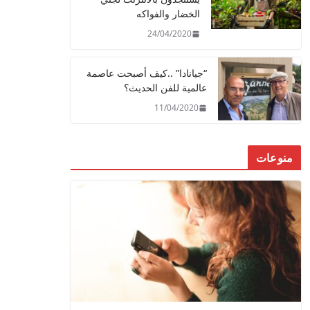
الخضار والفواكه
24/04/2020
“جيانادا” ..كيف أصبحت عاصمة
عالمية للفن الحديث؟
11/04/2020
منوعات