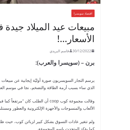
اقتصاد سويسرا
مبيعات عيد الميلاد جيدة 
الأسعار…!
30/12/2022
قاسم البريدي
برن – (سويسرا والعرب):
يرسم التجار السويسريون صورة أوليّة إيجابية عن مبيعات ع
الذي ساء بسبب أزمة الطاقة والتضخم، نجا في موسم العطلات ل
وقالت مجموعة كوب coop أن الطلب كان 
الألعاب والمنسوجات والأجهزة الإلكترونية والعطور ومست
ولم تتغير عادات التسوق بشكل كبير لزبائن كوب، حيث ظلت ا
كما يؤكد المتحدث باسم المجموعة.