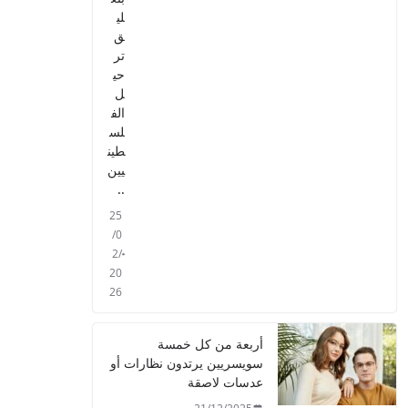
لي
ق
تر
حي
ل
الف
لس
طين
يين
..
25
/0
2/
20
26
أربعة من كل خمسة
سويسريين يرتدون نظارات أو
عدسات لاصقة