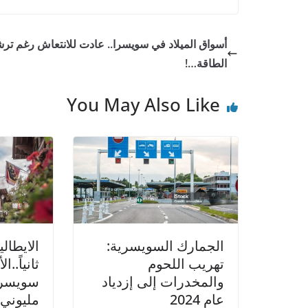
ar
er
at
ai
itt
c
e
s
l
er
e
أسواق الميلاد في سويسرا.. عادت للانتعاش رغم ترش
A
b
الطاقة…!
p
o
You May Also Like
p
o
k
الجمارك السويسرية:
الايطالي
تهريب اللحوم
ثانياً..
والمخدرات إلى إزدياد
سويسرا
عام 2024