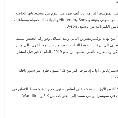
ي.
في الأسابيع الأخيرة، أكدت شركة غالاكسوس أنها شحنت في المتوسط ​​أكثر من 50 ألف طرد في اليوم من مستودعاتها الخاصة،
وكانت مجموعات ألعاب التركيب ليغو Lego وأجهزة الألعاب من سوني ونينتندو Sony وNintendo والهواتف المحمولة وسماعات
 البريد السويسري 22.3 مليون طرداً بين نهاية نوفمبر/تشرين الثاني وعيد الميلاد، وهو رقم انخفض بنسبة
ويسري) إلى أن (أسباب هذا التراجع تعود، من بين أمور أخرى، إلى مناخ
المستهلك القاتم ورفع إجراءات مكافحة فيروس كورونا)، لكن وبالمقارنة بالفترة نفسها من عام 2019، العام الأخير قبل انتشار
أما أكبر رقم يومي سجله البريد السويسري فهو يوم 20 ديسمبر/كانون أول، إذ مرت أكثر من 1.2 مليون طرد عبر سيور ناقلة
وعموماً.. فإن مبيعات عيد الميلاد ارتفعت في شهر ديسمبر/ كانون الأول بنسبة 6٪ على أساس سنوي مع زيادة متوسط ​​الإنفاق في
ويسرا، والتي تستند إلى معلومات من SIX و Worldline.