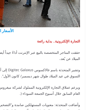
الأسعار ار
التجارة الإلكترونية.. بداية رائعة
حققت المتاجر المتخصصة بالبيع عبر الإنترنت أداءً جيداً أيض
الميلاد عن بُعد،
وتشير المت
التسوق في عيد الميلاد طوال شهر ديسمبر/ كانون الأول”.
العام السابق خلال أسبوع الجمعة السوداء (.
وأضافت المتحدثة: معنويات المستهلكين صامدة و”التضخم لم 