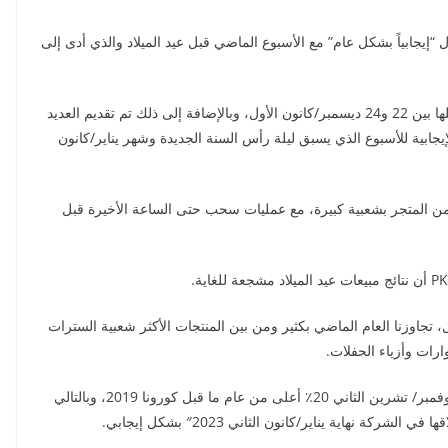
ن تقرير المبيعات الأول “إيجابياً بشكل عام” مع الأسبوع الماضي قبل عيد الميلاد والذي أدى إلى
وقال متحدث باسم الشركة: إن أعلى مبالغ شراء تم تسجيلها بين 22 و24 ديسمبر/كانون الأول، وبالإضافة إلى ذلك تم تقديم العديد
إيجابية للأسبوع الذي يسبق ليلة رأس السنة الجديدة وشهر يناير/كانون
من المتجر بشعبية كبيرة، مع عمليات سحب حتى الساعة الأخيرة قبل
ل، تجاوزنا العام الماضي بكثير ومن بين المنتجات الأكثر شعبية السترات
رات وأزياء الحفلات.
وأضاف: بشكل عام، تعد مبيعات مجموعة PKZ في نهاية نوفمبر/ تشرين الثاني 20٪ أعلى من عام ما قبل كورونا 2019، وبالتالي
كة نهاية يناير/كانون الثاني 2023″ بشكل إيجابي.