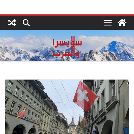
Ski
t
conten