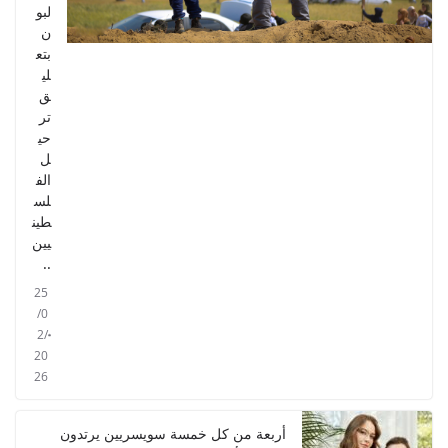
لبو
ن
بتع
لي
ق
تر
حي
ل
الف
لس
طين
يين
..
25
/0
2/
20
26
أربعة من كل خمسة سويسريين يرتدون