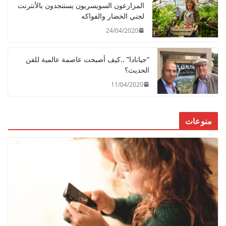
المزارعون السويسريون يستنجدون بالأنترنت
لجني الخضار والفواكه
24/04/2020
“جيانادا” ..كيف أصبحت عاصمة عالمية للفن
الحديث؟
11/04/2020
منوعات