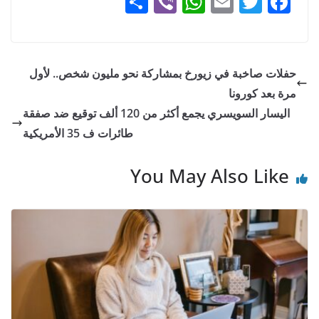
S
Vi
W
E
T
F
h
b
h
m
w
a
ar
er
at
ai
itt
c
e
s
l
er
e
حفلات صاخبة في زيورخ بمشاركة نحو مليون شخص.. لأول
A
b
مرة بعد كورونا
p
o
اليسار السويسري يجمع أكثر من 120 ألف توقيع ضد صفقة
p
o
طائرات ف 35 الأمريكية
k
You May Also Like