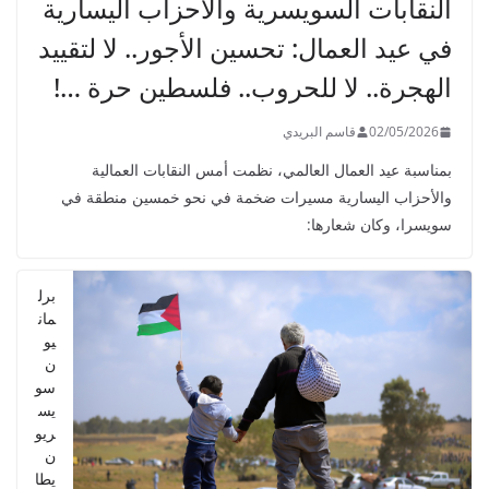
النقابات السويسرية والأحزاب اليسارية
في عيد العمال: تحسين الأجور.. لا لتقييد
الهجرة.. لا للحروب.. فلسطين حرة …!
02/05/2026
قاسم البريدي
بمناسبة عيد العمال العالمي، نظمت أمس النقابات العمالية
والأحزاب اليسارية مسيرات ضخمة في نحو خمسين منطقة في
سويسرا، وكان شعارها:
برل
مان
يو
ن
سو
يس
ريو
ن
يطا