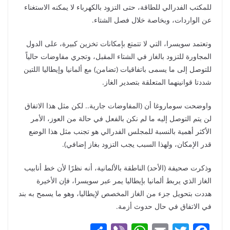
للمكتب الفدرالي للطاقة، حتى التزود بالكهرباء لا يمكنه الاستغناء
عن الواردات، وبخاصة خلال فصل الشتاء.
وتعتمد سويسرا، التي لا تتمتع بإمكانات تخزين كبيرة، على الدول
المجاورة للتزود بالغاز في الشتاء المقبل، وتجري مفاوضات حالياً
للتوصل إلى ما يسمى باتفاقيات (تضامن) مع ألمانيا وإيطاليا اللتين
شددتا قوانينهما المتعلقة بتصدير الغاز.
واوضحت سوماروغا أن (المفاوضات جارية.. لكن مثل هذا الاتفاق
لن يتم التوصل إليه ما لم نكن بالفعل في حالة من العوز، الأمر
الأكثر أهمية بالنسبة للمجلس الفدرالي هو تجنب مثل هذا الوضع
قدر الإمكان، ولهذا السبب يجب التزود بغاز إضافي).
وذكرت صحيفة (الأحد) الناطقة بالألمانية، أنه نظرًا لأن خط أنابيب
الغاز الذي يربط ألمانيا بإيطاليا يمر عبر سويسرا، فإن الأخيرة
هددت بتحويل جزء من الغاز المخصص لإيطاليا، وهو ما يسمح به بند
في الاتفاق في حال حدوث أزمة.