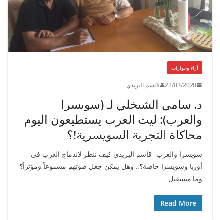
آراء وحوارات
22/03/2020
قاسم البريدي
د. سامي الشيخلي لـ (سويسرا
والعرب): ليت العرب يستطيعون اليوم
محاكاة التجربة السويسرية!؟
سويسرا والعرب- قاسم البريدي كيف ننظر لاندماج العرب في
أوربا وسويسرا خاصة؟.. وهل يمكن جعل صوتهم مسموعاً ومؤثراً؟
وما مستقبل
Read More