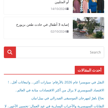
أو المثليين
14/10/2024
إصابة 3 أطفال في حادث طعن بزيورخ
02/10/2024
أحدث المقالات
النقل في سويسرا عام 2026 بالأرقام: سيارات أكثر… وانبعاثات أقل.. !
الاقتصاد السويسري لا يزال من أكثر الاقتصادات متانة في العالم..
نجاحٌ باهرٌ لمهرجان الموسيقى الفيدرالي في بييل/بيان
النقابات السويسرية والأحزاب اليسارية في عيد العمال: تحسين الأجور.. لا