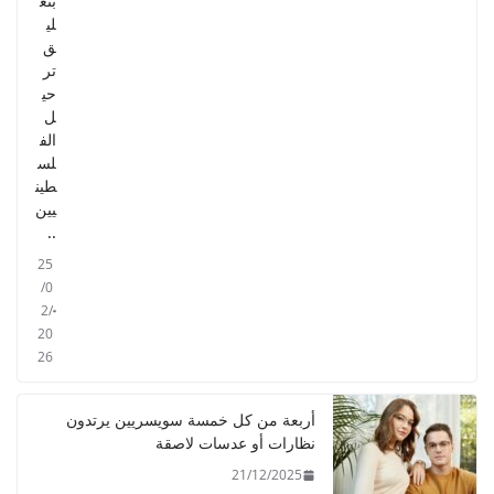
بتع
لي
ق
تر
حي
ل
الف
لس
طين
يين
..
25
/0
2/
20
26
أربعة من كل خمسة سويسريين يرتدون
نظارات أو عدسات لاصقة
21/12/2025