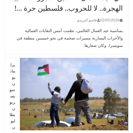
الهجرة.. لا للحروب.. فلسطين حرة …!
02/05/2026
قاسم البريدي
بمناسبة عيد العمال العالمي، نظمت أمس النقابات العمالية
والأحزاب اليسارية مسيرات ضخمة في نحو خمسين منطقة في
سويسرا، وكان شعارها:
برل
مان
يو
ن
سو
يس
ريو
ن
يطا
لبو
ن