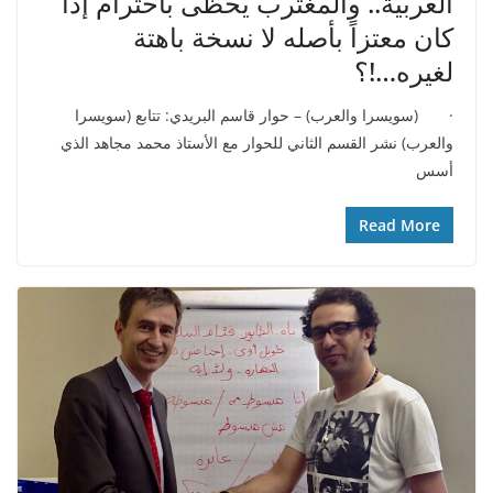
العربية.. والمغترب يحظى باحترام إذا
كان معتزاً بأصله لا نسخة باهتة
لغيره…!؟
· (سويسرا والعرب) – حوار قاسم البريدي: تتابع (سويسرا
والعرب) نشر القسم الثاني للحوار مع الأستاذ محمد مجاهد الذي
أسس
Read More