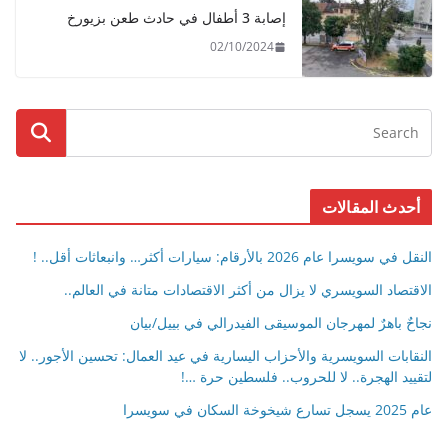
إصابة 3 أطفال في حادث طعن بزيورخ
02/10/2024
أحدث المقالات
النقل في سويسرا عام 2026 بالأرقام: سيارات أكثر… وانبعاثات أقل.. !
الاقتصاد السويسري لا يزال من أكثر الاقتصادات متانة في العالم..
نجاحٌ باهرٌ لمهرجان الموسيقى الفيدرالي في بييل/بيان
النقابات السويسرية والأحزاب اليسارية في عيد العمال: تحسين الأجور.. لا
لتقييد الهجرة.. لا للحروب.. فلسطين حرة …!
عام 2025 يسجل تسارع شيخوخة السكان في سويسرا