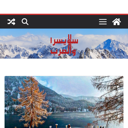
Ski
t
conten