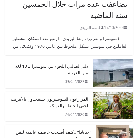
تضاعفت عدة مرات خلال الخمسين
سنة الماضية
17/10/2024
قاسم البريدي
· (سويسرا والعرب) : رشا البريدي: ارتفع عدد السكان النشطين
العاملين في سويسرا بشكل ملحوظ بين عامي 1970 و2023، من
دليل لطالبي اللجوء في سويسرا بـ 13 لغة
بينها العربية
09/05/2022
المزارعون السويسريون يستنجدون بالأنترنت
لجني الخضار والفواكه
24/04/2020
“جيانادا” ..كيف أصبحت عاصمة عالمية للفن