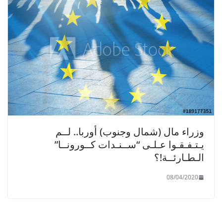
وزراء مال (شمال وجنوب) أوربا.. لــم
يـتـفـقـوا عـلـى “ســنـدات كــورونــا”
الـطـارئــة!؟
08/04/2020