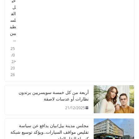
حي
ل
الف
لس
طين
يين
..
25
/0
2/
20
26
أربعة من كل خمسة سويسريين يرتدون
نظارات أو عدسات لاصقة
21/12/2025
مجلس مدينة بيل/بيان يدافع عن سياسة
تقليص مواقف السيارات..ويؤكد توسيع شبكة
كهرباء النقل العام.