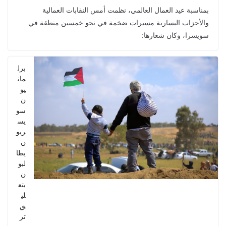
بمناسبة عيد العمال العالمي، نظمت أمس النقابات العمالية
والأحزاب اليسارية مسيرات ضخمة في نحو خمسين منطقة في
سويسرا، وكان شعارها:
برل
مان
يو
ن
سو
يس
ريو
ن
يطا
لبو
ن
بتع
لي
ق
تر