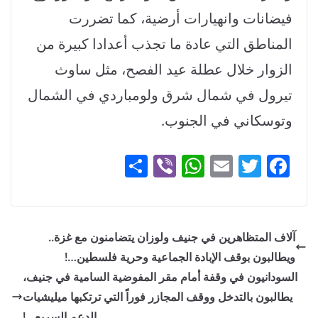
فيضانات وانهيارات أرضية، كما تضررت
المناطق التي عادة ما تجذب أعدادا كبيرة من
الزوار خلال عطلة عيد الفصح، مثل ساوث
تيرول في شمال شرق ولومباردي في الشمال
وتوسكاني في الجنوب.
S
Vi
W
E
T
F
h
b
h
m
w
a
ar
er
at
ai
itt
c
e
s
l
er
e
آلاف المتظاهرين في جنيف ولوزان يتضامنون مع غزة..
A
b
ويطالبون بوقف الإبادة الجماعية وحرية فلسطين…!
p
o
السودانيون في وقفة أمام مقر المفوضية السامية في جنيف،
p
o
يطالبون بالتدخل ووقف المجازر فوراً التي ترتكبها ميليشيات
الدعم السريع…!