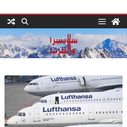
Ski
t
conten