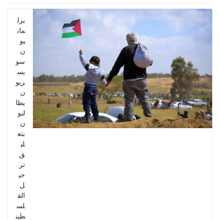
برل
مان
يو
ن
سو
يس
ريو
ن
يطا
لبو
ن
بتع
لي
ق
تر
حي
ل
الف
لس
طين