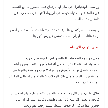
ورحبت «لوفتهانزا» في بيان لها بارتفاع عدد الحجوزات مع التخلي
عن غالبية قيود احتواء كوفيد في أوروبا، لكنها أقرت بعجزها عن
تلبية زيادة الطلب.
وأوضحت الشركة أن «البنية التحتية لم تتعاف تماماً بعد» من أخطر
أزمة عاناها الطيران بسبب تفشي فيروس كورونا.
نصائح لتجنب الازدحام
وفي مواجهة الصعوبات المالية ونقص الموظفين، قررت
«لوفتهانزا» إلغاء 900 رحلة في ألمانيا وأوروبا كانت مقررة أيام
الجمعة وعطل نهاية الأسبوع من فرانكفورت وميونيخ وإليهما في
يوليو/تموز القادم، وتمثل تلك الرحلات 5 بالمئة من إجمالي المقاعد
المتاحة عادة للحجز.
خلال عامين من الأزمة الصحية والقيود، تكبدت «لوفتهانزا» خسائر
فادحة وألغت أكثر من 30 ألف وظيفة، وقالت الشركة إن من
حجزوا مقاعد في الرحلات الملغاة سيتم إخطارهم وتغيير