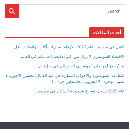
أحدث المقالات
النقل في سويسرا عام 2026 بالأرقام: سيارات أكثر… وانبعاثات أقل.. !
الاقتصاد السويسري لا يزال من أكثر الاقتصادات متانة في العالم..
نجاحٌ باهرٌ لمهرجان الموسيقى الفيدرالي في بييل/بيان
النقابات السويسرية والأحزاب اليسارية في عيد العمال: تحسين الأجور.. لا
لتقييد الهجرة.. لا للحروب.. فلسطين حرة …!
عام 2025 يسجل تسارع شيخوخة السكان في سويسرا