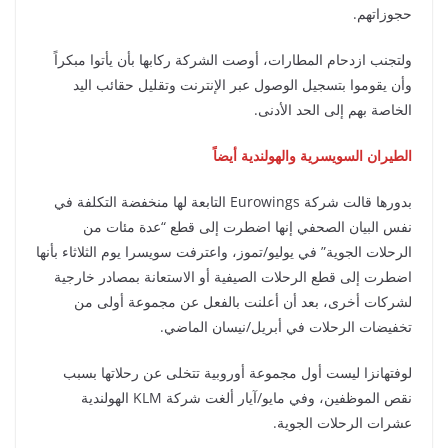
حجوزاتهم.
ولتجنب ازدحام المطارات، أوصت الشركة ركابها بأن يأتوا مبكراً
وأن يقوموا بتسجيل الوصول عبر الإنترنت وتقليل حقائب اليد
الخاصة بهم إلى الحد الأدنى.
الطيران السويسرية والهولندية أيضاً
بدورها قالت شركة Eurowings التابعة لها منخفضة التكلفة في
نفس البيان الصحفي إنها اضطرت إلى قطع “عدة مئات من
الرحلات الجوية” في يوليو/تموز، واعترفت سويسرا يوم الثلاثاء بأنها
اضطرت إلى قطع الرحلات الصيفية أو الاستعانة بمصادر خارجية
لشركات أخرى، بعد أن أعلنت بالفعل عن مجموعة أولى من
تخفيضات الرحلات في أبريل/نيسان الماضي.
لوفتهانزا ليست أول مجموعة أوروبية تتخلى عن رحلاتها بسبب
نقص الموظفين، وفي مايو/آيار ألغت شركة KLM الهولندية
عشرات الرحلات الجوية.