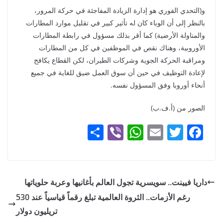
و(التحدي الفوري هو إدارة الزيادة المفاجئة في حركة المرور،
بالنظر إلى أن الوباء كان له تأثير كبير في تقليل موارد المطارات
والمناولة الأرضية) كما أقر بذلك مسؤول في رابطة المطارات
الأوروبية، وهناك نقص في الموظفين في كل من المطارات
ومراقبة الحركة الجوية وشركات الطيران، لكن القطاع يكافح
لإعادة التوظيف في حين أن سوق العمل ضيق للغاية في جميع
أنحاء أوروبا وفق المسؤول نفسه.
الصور من (أ.ف.ب)
S
Vi
W
E
T
F
h
b
h
m
w
a
ar
er
at
ai
itt
c
e
s
l
er
e
داريا فيينت.. سويسرية تجول العالم بأغانيها وعربة حلوياتها
A
b
رغم الأزمات.. الثروة العالمية تبلغ رقماً قياسياً عند 530
p
o
تريليون دولار