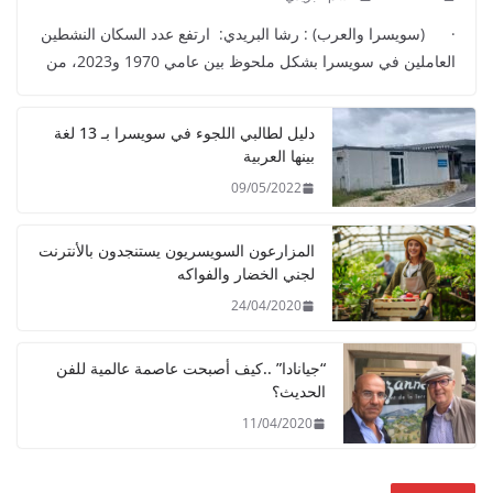
· (سويسرا والعرب) : رشا البريدي: ارتفع عدد السكان النشطين
العاملين في سويسرا بشكل ملحوظ بين عامي 1970 و2023، من
دليل لطالبي اللجوء في سويسرا بـ 13 لغة
بينها العربية
09/05/2022
المزارعون السويسريون يستنجدون بالأنترنت
لجني الخضار والفواكه
24/04/2020
“جيانادا” ..كيف أصبحت عاصمة عالمية للفن
الحديث؟
11/04/2020