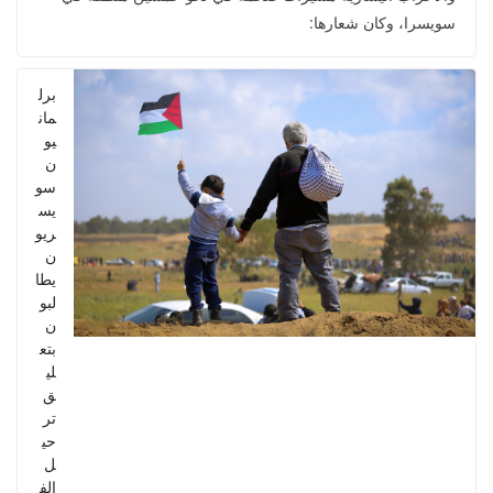
سويسرا، وكان شعارها:
برل
مان
يو
ن
سو
يس
ريو
ن
يطا
لبو
ن
بتع
لي
ق
تر
حي
ل
الف