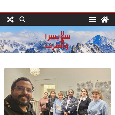
Ski
t
conten