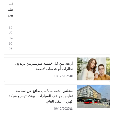
لس
طين
يين
..
25
/0
2/
20
26
أربعة من كل خمسة سويسريين يرتدون
نظارات أو عدسات لاصقة
21/12/2025
مجلس مدينة بيل/بيان يدافع عن سياسة
تقليص مواقف السيارات..ويؤكد توسيع شبكة
كهرباء النقل العام.
19/12/2025