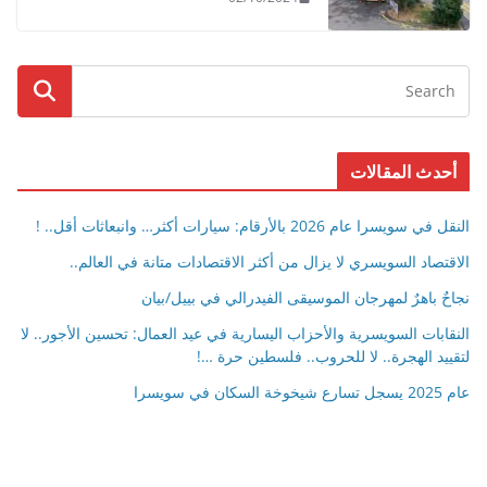
أحدث المقالات
النقل في سويسرا عام 2026 بالأرقام: سيارات أكثر… وانبعاثات أقل.. !
الاقتصاد السويسري لا يزال من أكثر الاقتصادات متانة في العالم..
نجاحٌ باهرٌ لمهرجان الموسيقى الفيدرالي في بييل/بيان
النقابات السويسرية والأحزاب اليسارية في عيد العمال: تحسين الأجور.. لا
لتقييد الهجرة.. لا للحروب.. فلسطين حرة …!
عام 2025 يسجل تسارع شيخوخة السكان في سويسرا