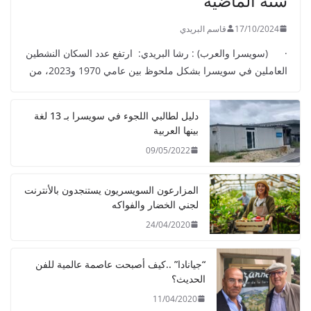
سنة الماضية
17/10/2024
قاسم البريدي
· (سويسرا والعرب) : رشا البريدي: ارتفع عدد السكان النشطين
العاملين في سويسرا بشكل ملحوظ بين عامي 1970 و2023، من
دليل لطالبي اللجوء في سويسرا بـ 13 لغة
بينها العربية
09/05/2022
المزارعون السويسريون يستنجدون بالأنترنت
لجني الخضار والفواكه
24/04/2020
“جيانادا” ..كيف أصبحت عاصمة عالمية للفن
الحديث؟
11/04/2020