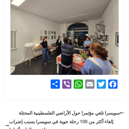
S
Vi
W
E
T
F
h
b
h
m
w
a
ar
er
at
ai
itt
c
e
s
l
er
e
سويسرا تلغي مؤتمرا حول الأراضي الفلسطينية المحتلة
A
b
إلغاء أكثر من 100 رحلة جوية في سويسرا بسبب إضراب