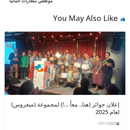
p
o
موظفي مطارات ألمانيا
p
o
You May Also Like
k
إعلان جوائز (هنا.. معاً …!) لمجموعة (ميغروس)
لعام 2025
15/11/2025