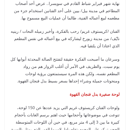
نهاية شهر فبراير شباط القادم في سويسرا.. عرض أحد أصحاب
المطاعم في مدينة بيل/ بيين على أحد الفنانين استخدام جزء من
مطعمه لبيع أعماله الفنية، طالما أن عمليات البيع مسموح بها.
الفنان /كريستوف غريم/ رحب بالفكرة، وأخبر زميله النحات / رينيه
نايّف/ من مدينة زيورخ ليشاركه في بيع أعماله في نفس المطعم
الذي اعتادا أن يلتقيا فيه.
وسرعان ما أصبحت الفكرة حقيقة لتفتتح الصالة المحدثة أبوابها كل
يوم سبت، والطريف في الأمر أن أغلب الزوار هم من رواد
المطعم نفسه، ولكن هذه المرة سيستمتعون برؤية لوحات
ومنحوتات جميلة وشراء إحداها بسعر بسيط بدل فنجان القهوة.
لوحة صغيرة بدل فنجان القهوة
ولوحات الفنان كريستوف غريم التي يزيد عددها عن 150 لوحة،
تنوعت في موضوعاتها وأحجامها حيث اهتم برسم الغابات بأحجام
كبيرة ما بين 3 إلى 4 متر مربع، في حين أن اللوحات المتوسطة
الحجم تركز على الوجوه بتفاصيلها، لاسيما الفم، الذي يمثل بالنسبة