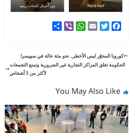
René Naif
من أعمال النحات رينيه
S
Vi
W
E
T
F
h
b
h
m
w
a
ar
er
at
ai
itt
c
e
s
l
er
e
كورونا المحوّر ليس الأخطر.. نحو مئة حالة في سويسرا
A
b
الحكومة تغلق المراكز التجارية غير الضرورية وتمنع التجمعات
p
o
لأكثر من 5 أشخاص
p
o
You May Also Like
k