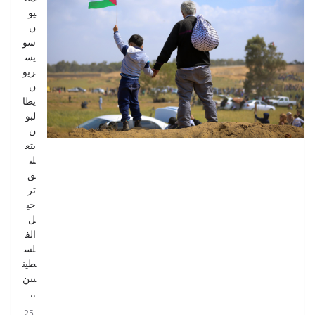
يو
ن
سو
يس
ريو
ن
يطا
لبو
ن
بتع
لي
ق
تر
حي
ل
الف
لس
طين
يين
..
25