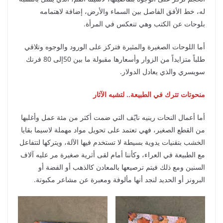
له، خط الأفق الفاصل بين السماء والأرض، إضافة لاهتمامه
بلوحات عن الكتب وهي تنعكس في المرأة.
أما اللوحات الصغيرة والمثيرة فتركز على الورود والوجوه وتلاقي
طلباً متزايداً من الزوار وأسعارها مقبولة ما بين 50إلى 80 فرنك
سويسري والذي يعادل الدولار.
منحوتات تترك في الطبيعة.. لتشبه الآثار
أما أعمال النحات رينيه نايّف التي ضمت أكثر من مئة عمل وأغلبها
من القطع الصغير، فهي تعتمد على تحويل مواد مهملة لاسيما بقايا
الخشب بتقنيات يدوية بسيطة لا تستخدم فيها الآلة، ويتركها لتتفاعل
مع الطبيعة في العراء، وكأننا أمام لقى أثرية صغيرة مر عليه آلاف
السنين ومع ذلك فيتم ترصيعها بالمعادن كالذهب أو الفضة أو
البرونز أو الحديد لنجد أنها مألوفة ومعبرة عن مشاعر مكبوتة.