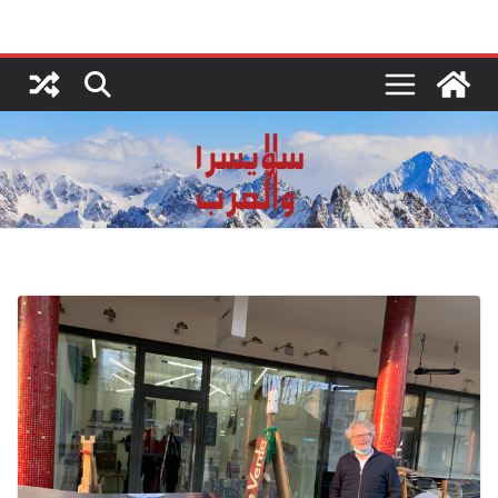
Ski
t
conten