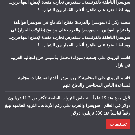
سويسرا الناطقة بالفرنسية.. يستعرض تجارب مفيدة لإدماج المهاجرين..
ويسلط الضوء على ظاهرة ألعاب القمار بين الشباب…!
محمد زكي لـ (سويسرا والعرب): مفتاح الاندماج في سويسرا هواللغة
واحترام القوانين.. - سويسرا والعرب
على
برنامج (طاولات الحوار) في
سويسرا الناطقة بالفرنسية.. يستعرض تجارب مفيدة لإدماج المهاجرين..
ويسلط الضوء على ظاهرة ألعاب القمار بين الشباب…!
قاسم البريدي
على
جمعية (سيزام) تحتفل بتأسيس فرع للجالية العربية
في بازل
قاسم البريدي
على
المحامية كاترين ميدر: أقدم استشارات مجانية
لمساعدة الناس المحتاجين والدفاع عنهم
لأول مرة منذ 15 عاماً.. انخفاض الثروات الخاصة لأكثر من 11.3 تريليون
دولار في العالم - سويسرا والعرب
على
رغم الأزمات.. الثروة العالمية تبلغ
رقماً قياسياً عند 530 تريليون دولار
تصنيفات