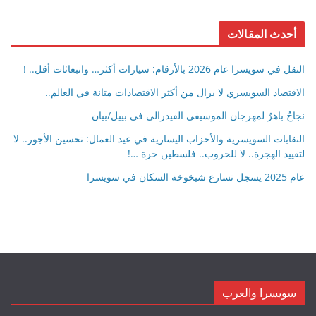
أحدث المقالات
النقل في سويسرا عام 2026 بالأرقام: سيارات أكثر… وانبعاثات أقل.. !
الاقتصاد السويسري لا يزال من أكثر الاقتصادات متانة في العالم..
نجاحٌ باهرٌ لمهرجان الموسيقى الفيدرالي في بييل/بيان
النقابات السويسرية والأحزاب اليسارية في عيد العمال: تحسين الأجور.. لا
لتقييد الهجرة.. لا للحروب.. فلسطين حرة …!
عام 2025 يسجل تسارع شيخوخة السكان في سويسرا
سويسرا والعرب