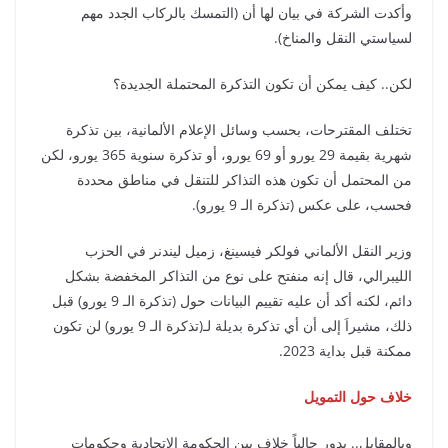
وأكدت الشركة في بيان لها أن (التمسك بالركاب الجدد مهم
لسياستي النقل والمناخ).
لكن.. كيف يمكن أن تكون التذكرة المحتملة الجديدة؟
تختلف المقترحات، بحسب وسائل الإعلام الألمانية، بين تذكرة
شهرية بقيمة 29 يورو أو 69 يورو، أو تذكرة سنوية 365 يورو، لكن
من المحتمل أن تكون هذه التذاكر للتنقل في مناطق محددة
فحسب، على عكس (تذكرة الـ 9 يورو).
وزير النقل الألماني فولكر فيسينغ، زميل ليندنر في الحزب
الليبرالي، قال إنه منفتح على نوع من التذاكر المخفضة بشكل
دائم، لكنه أكد أن عليه تقييم البيانات حول (تذكرة الـ 9 يورو) قبل
ذلك، مشيراَ إلى أن أي تذكرة بديلة لـ(تذكرة الـ 9 يورو) لن تكون
ممكنة قبل بداية 2023.
خلاف حول التمويل
وبالمقابل.. يدور حالياً خلاف بين الحكومة الاتحادية وحكومات