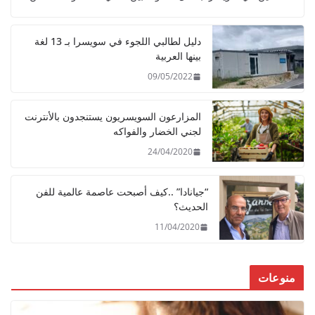
دليل لطالبي اللجوء في سويسرا بـ 13 لغة
بينها العربية
09/05/2022
المزارعون السويسريون يستنجدون بالأنترنت
لجني الخضار والفواكه
24/04/2020
“جيانادا” ..كيف أصبحت عاصمة عالمية للفن
الحديث؟
11/04/2020
منوعات