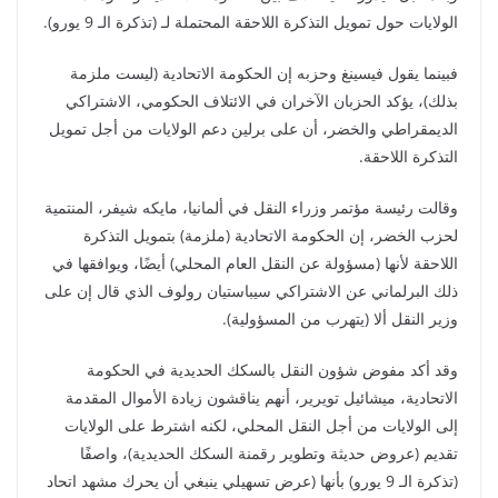
الولايات حول تمويل التذكرة اللاحقة المحتملة لـ (تذكرة الـ 9 يورو).
فبينما يقول فيسينغ وحزبه إن الحكومة الاتحادية (ليست ملزمة
بذلك)، يؤكد الحزبان الآخران في الائتلاف الحكومي، الاشتراكي
الديمقراطي والخضر، أن على برلين دعم الولايات من أجل تمويل
التذكرة اللاحقة.
وقالت رئيسة مؤتمر وزراء النقل في ألمانيا، مايكه شيفر، المنتمية
لحزب الخضر، إن الحكومة الاتحادية (ملزمة) بتمويل التذكرة
اللاحقة لأنها (مسؤولة عن النقل العام المحلي) أيضًا، ويوافقها في
ذلك البرلماني عن الاشتراكي سيباستيان رولوف الذي قال إن على
وزير النقل ألا (يتهرب من المسؤولية).
وقد أكد مفوض شؤون النقل بالسكك الحديدية في الحكومة
الاتحادية، ميشائيل تويرير، أنهم يناقشون زيادة الأموال المقدمة
إلى الولايات من أجل النقل المحلي، لكنه اشترط على الولايات
تقديم (عروض حديثة وتطوير رقمنة السكك الحديدية)، واصفًا
(تذكرة الـ 9 يورو) بأنها (عرض تسهيلي ينبغي أن يحرك مشهد اتحاد