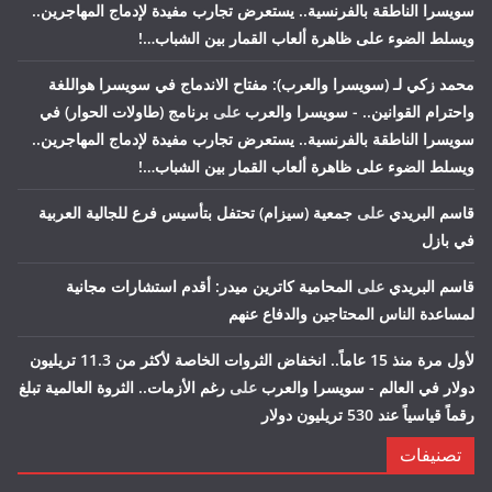
سويسرا الناطقة بالفرنسية.. يستعرض تجارب مفيدة لإدماج المهاجرين..
ويسلط الضوء على ظاهرة ألعاب القمار بين الشباب…!
محمد زكي لـ (سويسرا والعرب): مفتاح الاندماج في سويسرا هواللغة
واحترام القوانين.. - سويسرا والعرب
على
برنامج (طاولات الحوار) في
سويسرا الناطقة بالفرنسية.. يستعرض تجارب مفيدة لإدماج المهاجرين..
ويسلط الضوء على ظاهرة ألعاب القمار بين الشباب…!
قاسم البريدي
على
جمعية (سيزام) تحتفل بتأسيس فرع للجالية العربية
في بازل
قاسم البريدي
على
المحامية كاترين ميدر: أقدم استشارات مجانية
لمساعدة الناس المحتاجين والدفاع عنهم
لأول مرة منذ 15 عاماً.. انخفاض الثروات الخاصة لأكثر من 11.3 تريليون
دولار في العالم - سويسرا والعرب
على
رغم الأزمات.. الثروة العالمية تبلغ
رقماً قياسياً عند 530 تريليون دولار
تصنيفات