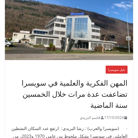
دليل سويسرا
المهن الفكرية والعلمية في سويسرا
تضاعفت عدة مرات خلال الخمسين
سنة الماضية
17/10/2024
قاسم البريدي
· (سويسرا والعرب) : رشا البريدي: ارتفع عدد السكان النشطين
العاملين في سويسرا بشكل ملحوظ بين عامي 1970 و2023، من