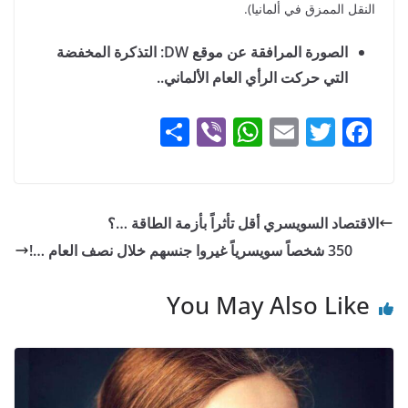
النقل الممزق في ألمانيا).
الصورة المرافقة عن موقع
DW
: التذكرة المخفضة
التي حركت الرأي العام الألماني..
S
Vi
W
E
T
F
h
b
h
m
w
a
ar
er
at
ai
itt
c
e
s
l
er
e
الاقتصاد السويسري أقل تأثراً بأزمة الطاقة …؟
A
b
350 شخصاً سويسرياً غيروا جنسهم خلال نصف العام …!
p
o
p
o
You May Also Like
k