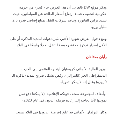
وذكر موقع DW بالعربي أن هذا العرض جاء كجزء من حزمة
حكومية لتخفيف عبء ارتفاع أسعار الطاقة عن المواطنين، حيث
تسدد برلين الفاتورة وتدعم شركات النقل بمبلغ إضافي قدره 2.5
مليار يورو.
ومع دخول العرض شهره الأخير، تثير دعوات لتمديد التذكرة أو على
الأقل إصدار تذكرة لاحقة رخيصة للتنقل، جدلًا واسعًا في البلاد.
رأيان مختلفان..
وزير المالية الألماني كريستيان ليندنر، المنتمي إلى الحزب
الديمقراطي الحر (الليبرالي)، رفض بشكل صريح تمديد (تذكرة الـ
9 يورو) وقال إنه لا يمكن تمويلها.
وأضاف لمجموعة صحف فونكه الإعلامية: (لا يمكننا دفع ثمن
تمويلها لأننا بحاجة إلى إعادة فرملة الديون في عام 2023).
وكان البرلمان الألماني قد علق (فرملة الديون) في البلاد بسبب