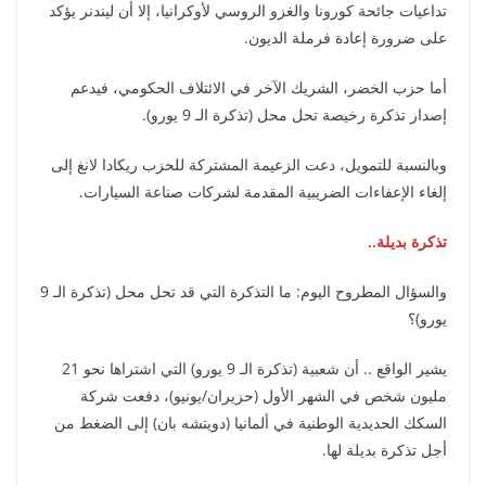
تداعيات جائحة كورونا والغزو الروسي لأوكرانيا، إلا أن ليندنر يؤكد
على ضرورة إعادة فرملة الديون.
أما حزب الخضر، الشريك الآخر في الائتلاف الحكومي، فيدعم
إصدار تذكرة رخيصة تحل محل (تذكرة الـ 9 يورو).
وبالنسبة للتمويل، دعت الزعيمة المشتركة للحزب ريكادا لانغ إلى
إلغاء الإعفاءات الضريبية المقدمة لشركات صناعة السيارات.
تذكرة بديلة..
والسؤال المطروح اليوم: ما التذكرة التي قد تحل محل (تذكرة الـ 9
يورو)؟
يشير الواقع .. أن شعبية (تذكرة الـ 9 يورو) التي اشتراها نحو 21
مليون شخص في الشهر الأول (حزيران/يونيو)، دفعت شركة
السكك الحديدية الوطنية في ألمانيا (دويتشه بان) إلى الضغط من
أجل تذكرة بديلة لها.