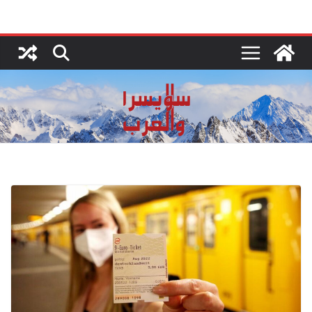
Ski
t
conten