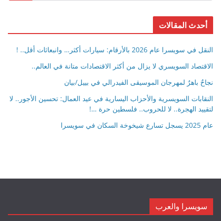
أحدث المقالات
النقل في سويسرا عام 2026 بالأرقام: سيارات أكثر… وانبعاثات أقل.. !
الاقتصاد السويسري لا يزال من أكثر الاقتصادات متانة في العالم..
نجاحٌ باهرٌ لمهرجان الموسيقى الفيدرالي في بييل/بيان
النقابات السويسرية والأحزاب اليسارية في عيد العمال: تحسين الأجور.. لا
لتقييد الهجرة.. لا للحروب.. فلسطين حرة …!
عام 2025 يسجل تسارع شيخوخة السكان في سويسرا
سويسرا والعرب