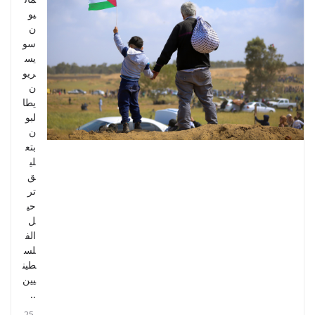
يو
ن
سو
يس
ريو
ن
يطا
لبو
ن
بتع
لي
ق
تر
حي
ل
الف
لس
طين
يين
..
25