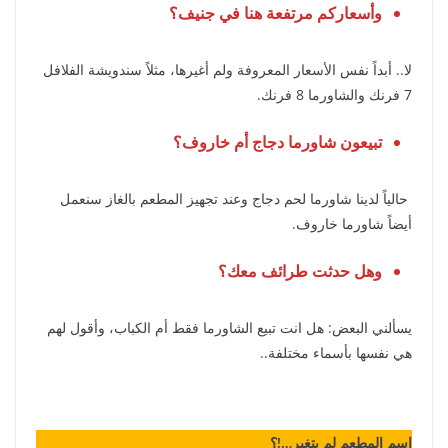
وأسعاركم مرتفعة هنا في جنيف؟
لا.. أبداً نفس الأسعار المعروفة ولم أغيرها، مثلاً سندويشة الفلافل
7 فرنك والشاورما 8 فرنك.
تبيعون شاورما دجاج أم خاروف؟
حالياً لدينا شاورما لحم دجاج وعند تجهيز المطعم بالغاز سنعمل
أيضاً شاورما خاروف.
وهل حدثت طرائف معك؟
يسألني البعض: هل انت تبيع الشاورما فقط أم الكباب، وأقول لهم
هي نفسها بأسماء مختلفة..
اسم المطعم لم يتغير…!؟