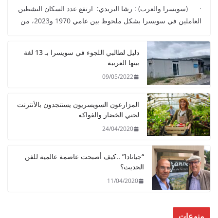
· (سويسرا والعرب) : رشا البريدي: ارتفع عدد السكان النشطين
العاملين في سويسرا بشكل ملحوظ بين عامي 1970 و2023، من
دليل لطالبي اللجوء في سويسرا بـ 13 لغة
بينها العربية
09/05/2022
المزارعون السويسريون يستنجدون بالأنترنت
لجني الخضار والفواكه
24/04/2020
“جيانادا” ..كيف أصبحت عاصمة عالمية للفن
الحديث؟
11/04/2020
منوعات