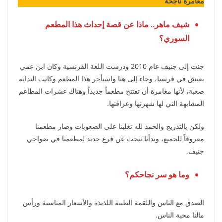
مغامرة ناجحة
شيف ماهر.. ماذا عن قصة إحداث هذا المطعم
السوري؟
جئت إلى جنيف عام 2010 ودرست اللغة الفرنسية وكان ابن عمي
يعيش في فرنسا، وجاء إلى هنا واستأجر هذا المطعم وكانت البداية
صعبة، لأنها مغامرة أن تفتتح مطعماً جديداً وهناك عشرات المطاعم
المشابهة التي لها شهرتها وعراقتها.
ولكن بالتدريج والحمد لله تغلبنا على الصعوبات وصار مطعمنا
معروفاً للجميع، وبدأنا نبحث عن فرع جديد لمطعمنا في ضواحي
جنيف.
وما هو سر نجاحكم؟
الصدق مع الناس واللقمة الطيبة اللذيذة والأسعار المناسبة ورأس
مالنا محبة الناس.