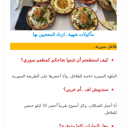
مأكولات شهية ..ازداد المعجبين بها
فلافل سورية..
كيف استطعتم أن تثبتوا نجاحكم كمطعم سوري؟
النكهة المميزة خاصة للفلافل، وأنا أحضرها على الطريقة السورية.
سندويش لف ..أم عربي؟
أنا أعمل الشكلان، وكل أسبوع تقريباً أحضر 50 كيلو حمص
للفلافل.
وهل البهارات كلها متوفرة؟