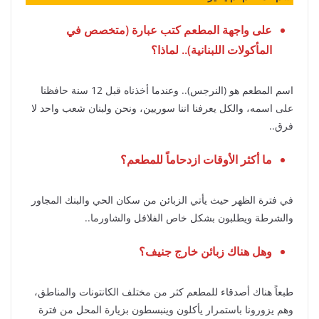
على واجهة المطعم كتب عبارة (متخصص في
المأكولات اللبنانية).. لماذا؟
اسم المطعم هو (النرجس).. وعندما أخذناه قبل 12 سنة حافظنا
على اسمه، والكل يعرفنا اننا سوريين، ونحن ولبنان شعب واحد لا
فرق..
ما أكثر الأوقات ازدحاماً للمطعم؟
في فترة الظهر حيث يأتي الزبائن من سكان الحي والبنك المجاور
والشرطة ويطلبون بشكل خاص الفلافل والشاورما..
وهل هناك زبائن خارج جنيف؟
طبعاً هناك أصدقاء للمطعم كثر من مختلف الكانتونات والمناطق،
وهم يزورونا باستمرار يأكلون وينبسطون بزيارة المحل من فترة