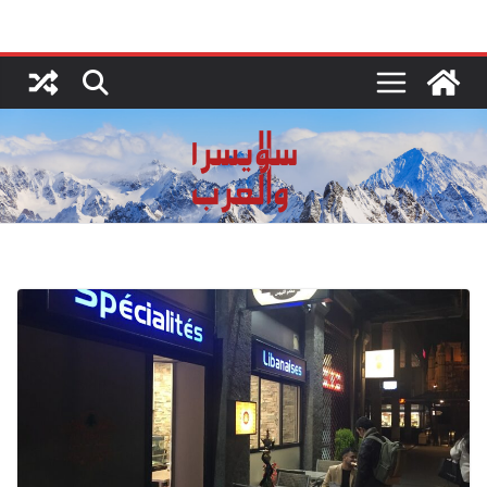
Ski
t
conten