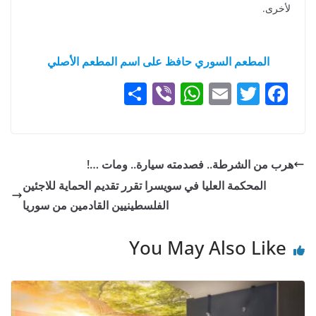
لأخرى.
المطعم السوري حافظ على اسم المطعم الأصلي
S
Vi
W
E
T
F
h
b
h
m
w
a
ar
er
at
ai
itt
c
e
s
l
er
e
هرب من الشرطة.. فصدمته سيارة.. ومات …!
A
b
المحكمة العليا في سويسرا تقرر تقديم الحماية للاجئين
p
o
الفلسطينيين القادمين من سوريا
p
o
You May Also Like
k