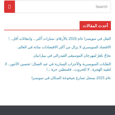
أحدث المقالات
النقل في سويسرا عام 2026 بالأرقام: سيارات أكثر… وانبعاثات أقل.. !
الاقتصاد السويسري لا يزال من أكثر الاقتصادات متانة في العالم..
نجاحٌ باهرٌ لمهرجان الموسيقى الفيدرالي في بييل/بيان
النقابات السويسرية والأحزاب اليسارية في عيد العمال: تحسين الأجور.. لا
لتقييد الهجرة.. لا للحروب.. فلسطين حرة …!
عام 2025 يسجل تسارع شيخوخة السكان في سويسرا