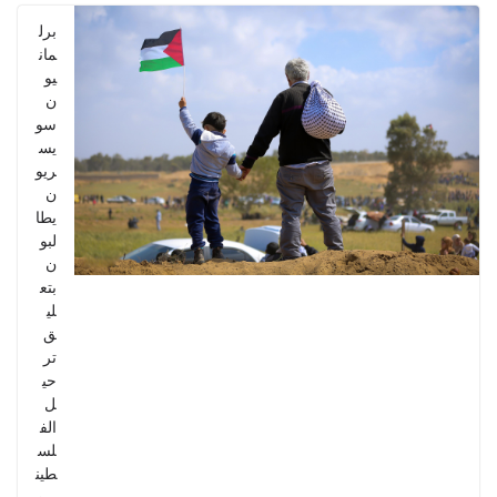
برل
مان
يو
ن
سو
يس
ريو
ن
يطا
لبو
ن
بتع
لي
ق
تر
حي
ل
الف
لس
طين
يين