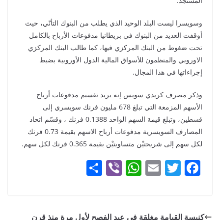
المستجد.
وسويسرا ليست البلد الوحيد الذي يطلب من البنوك التأنّي، حيث
أوقفت العديد من البنوك في بريطانيا مدفوعات الأرباح بالكامل
تحت ضغوط من البنك المركزي فيها، كما طالب البنك المركزي
الاوروبي والمنظمون للأسواق المالية الدول الأوروبية بضبط
إجراءاتها في هذا المجال.
وذكر مصرف كريدي سويس إنه يريد تقسيم مدفوعات أرباح
الأسهم المزمعة التي تبلغ 678 مليون فرنك سويسري إلى
قسطين، وتبلغ قيمة السهم الواحد 0.1388 فرنك ، وقسّم اتحاد
المصارف السويسرية مدفوعات أرباح الاسهم بقيمة 0.73 فرنك
لكل سهم إلى شريحتيْن متساويتيْن بقيمة 0.365 فرنك لكل سهم.
S
Vi
W
E
T
F
h
b
h
m
w
a
ar
er
at
ai
itt
c
e
s
l
er
e
كنيسة القيامة مغلقة في عيد الفصح لأول مرة منذ قرن