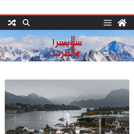
Ski
t
conten