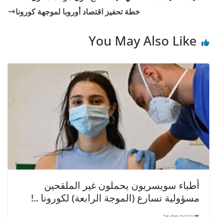
A
b
خطة تحفيز اقتصاد أوروبا لموجهة كورونا
p
o
p
o
You May Also Like
k
أطباء سويسريون يحملون غير الملقحين
مسؤولية تسارع (الموجة الرابعة) لكورونا ..!