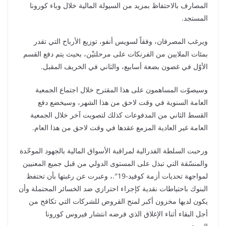
المصارف بالاحتفاظ بمزيد من السيولة المالية خلال وباء كورونا
المستجد.
ويرغب المصرفان، وفقاً لسويس أنفو، توزيع الأرباح التي تقدر
بمئات الملايين من الفرنكات على مرحلتيْن، بحيث يتم دفع القسم
الأوّل في غضون بضعة أسابيع، والثاني في الخريف المقبل.
وسيصوّت المساهمون على هذا المقترح خلال اجتماع الجمعية
العامة السنوية في وقت لاحق من هذا الشهر، وسيخضع دفع
القسط الثاني من المدفوعات كذلك لتصويت آخر خلال الجمعية
العامة غير العادية المزمع عقدها في وقت لاحق من هذا العام.
ورحبت السلطة الفدرالية لمراقبة الأسواق المالية بالجهود الموحّدة
والمنسّقة التي تبذل على المستوى الدولي من قبل جميع المعنيين
لمواجهة تحديات أزمة كوفيد-19″.، وعبرت عن رغبتها بأن تحتفظ
البنوك باحتياطات نقدية كإجراء احترازي ضد الخسائر المحتملة وأن
يكون لديها مخزون أكبر لمنح القروض للشركات التي تكافح من
أجل البقاء أثناء الإغلاق الذي فرضه انتشار فيروس كورونا