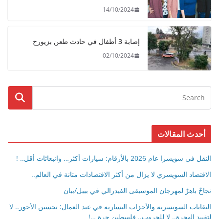
14/10/2024
إصابة 3 أطفال في حادث طعن بزيورخ
02/10/2024
أحدث المقالات
النقل في سويسرا عام 2026 بالأرقام: سيارات أكثر… وانبعاثات أقل.. !
الاقتصاد السويسري لا يزال من أكثر الاقتصادات متانة في العالم..
نجاحٌ باهرٌ لمهرجان الموسيقى الفيدرالي في بييل/بيان
النقابات السويسرية والأحزاب اليسارية في عيد العمال: تحسين الأجور.. لا
لتقييد الهجرة.. لا للحروب.. فلسطين حرة …!