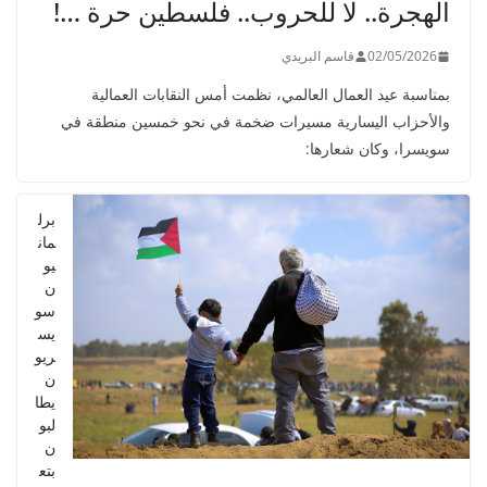
الهجرة.. لا للحروب.. فلسطين حرة …!
02/05/2026
قاسم البريدي
بمناسبة عيد العمال العالمي، نظمت أمس النقابات العمالية
والأحزاب اليسارية مسيرات ضخمة في نحو خمسين منطقة في
سويسرا، وكان شعارها:
برل
مان
يو
ن
سو
يس
ريو
ن
يطا
لبو
ن
بتع