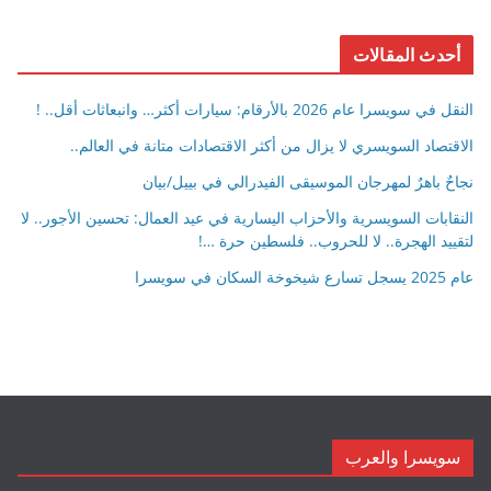
أحدث المقالات
النقل في سويسرا عام 2026 بالأرقام: سيارات أكثر… وانبعاثات أقل.. !
الاقتصاد السويسري لا يزال من أكثر الاقتصادات متانة في العالم..
نجاحٌ باهرٌ لمهرجان الموسيقى الفيدرالي في بييل/بيان
النقابات السويسرية والأحزاب اليسارية في عيد العمال: تحسين الأجور.. لا
لتقييد الهجرة.. لا للحروب.. فلسطين حرة …!
عام 2025 يسجل تسارع شيخوخة السكان في سويسرا
سويسرا والعرب