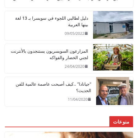
دليل لطالبي اللجوء في سويسرا بـ 13 لغة
بينها العربية
09/05/2022
المزارعون السويسريون يستنجدون بالأنترنت
لجني الخضار والفواكه
24/04/2020
“جيانادا” ..كيف أصبحت عاصمة عالمية للفن
الحديث؟
11/04/2020
منوعات