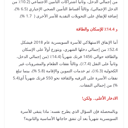
من إجمالي الدخل، وثانياً اشتراكات التأمين الاجتماعي (10.2٪ من
الدخل الإجمالي)، وثالثاً أقساط التأمين الصحي الإجباري (6.5 %)،
إضافة للإنفاق على التحويلات النقدية للأسر الأخرى ( 1.7 %).
و
14.4٪ للإسكان والطاقة
أما الإنفاق الاستهلاكي للأسرة السويسرية عام 2018 فيشكل
52.4٪ من إجمالي دخلها الشهري، ويتوزع أولاً على الإسكان
والطاقة حوالي 1456 فرنك شهرياً (14.4٪ (من إجمالي الدخل،
وثانياً على النقل (7.4٪)، وثالثاُ نفقات الطعام والمشروبات غير
الكحولية (6.3٪)، ثم خدمات التموين والإقامة (5.8 %)، بينما تبلغ
نفقات الأسرة على الترفيه والثقافة نحو 550 فرنك شهرياً أي(5.4
%) من إجمالي النفقات.
الادخار الأعلى.. ولكن!
وبالمحصلة فإن السؤال الذي يطرح نفسه: ماذا يتبقى للأسرة
السويسرية شهرياً بعد أن تنفق حاجاتها الأساسية والثانوية؟