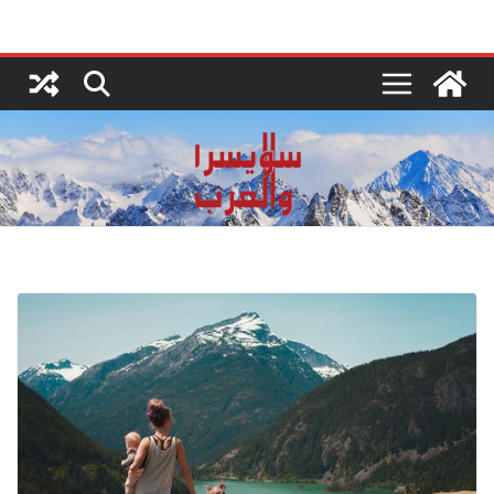
Ski
t
conten