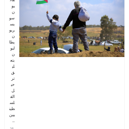
يو
ن
سو
يس
ريو
ن
يطا
لبو
ن
بتع
لي
ق
تر
حي
ل
الف
لس
طين
يين
..
25