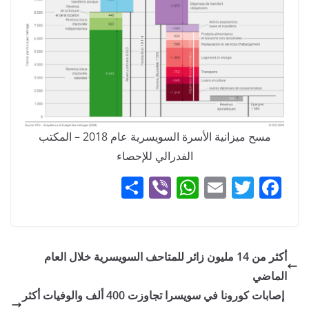
مسح ميزانية الأسرة السويسرية عام 2018 – المكتب
الفدرالي للإحصاء
S
Vi
W
E
T
F
h
b
h
m
w
a
ar
er
at
ai
itt
c
e
s
l
er
e
أكثر من 14 مليون زائر للمتاحف السويسرية خلال العام
A
b
الماضي
p
o
إصابات كورونا في سويسرا تجاوزت 400 ألف والوفيات أكثر