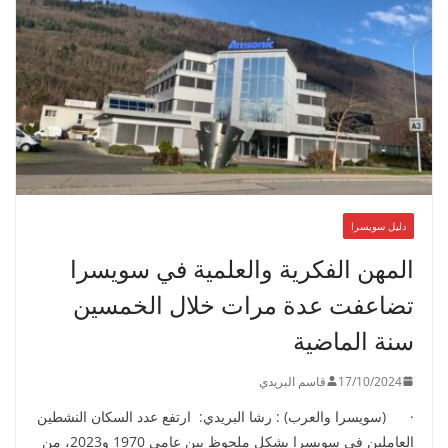
دليل سويسرا
المهن الفكرية والعلمية في سويسرا
تضاعفت عدة مرات خلال الخمسين
سنة الماضية
17/10/2024
قاسم البريدي
· (سويسرا والعرب) : رشا البريدي: ارتفع عدد السكان النشطين
العاملين في سويسرا بشكل ملحوظ بين عامي 1970 و2023، من