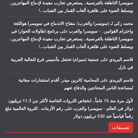
سويسرا الناطقة بالفرنسية.. يستعرض تجارب مفيدة لإدماج المهاجرين..
ويسلط الضوء على ظاهرة ألعاب القمار بين الشباب…!
محمد زكي لـ (سويسرا والعرب): مفتاح الاندماج في سويسرا هواللغة
واحترام القوانين.. - سويسرا والعرب
على
برنامج (طاولات الحوار) في
سويسرا الناطقة بالفرنسية.. يستعرض تجارب مفيدة لإدماج المهاجرين..
ويسلط الضوء على ظاهرة ألعاب القمار بين الشباب…!
قاسم البريدي
على
جمعية (سيزام) تحتفل بتأسيس فرع للجالية العربية
في بازل
قاسم البريدي
على
المحامية كاترين ميدر: أقدم استشارات مجانية
لمساعدة الناس المحتاجين والدفاع عنهم
لأول مرة منذ 15 عاماً.. انخفاض الثروات الخاصة لأكثر من 11.3 تريليون
دولار في العالم - سويسرا والعرب
على
رغم الأزمات.. الثروة العالمية تبلغ
رقماً قياسياً عند 530 تريليون دولار
تصنيفات