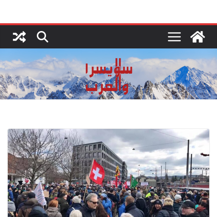
Ski
t
conten