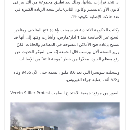
أن تتخذ قرارات بشأنها، وذلك بعد تطبيق مجموعة من التدابير في
كانون الأول/ديسمبر وكانون الثاني/يناير نتيجة الزيادة الكبيرة في
عدد حالات الإصابة بكوفيد 19.
وكانت الحكومة الاتحادية قد سمحت بإعادة فتح المتاحف ومتاجر
السلع غير الأساسية منذ 1 آذار/مارس، وأشارت وقتها إلى أنها قد
تسمح بإعادة فتح الأماكن المفتوحة في المطاعم والحانات، لكنّ
وزير الصحة آلان بيرست قال الجمعة إنّه من المبكر الحديث عن
رفع معظم القيود، محذّرا من خطر “موجة ثالثة” من الإصابات.
وسجلت سويسرا التي تعد 8,6 مليون نسمة حتى الآن 9455 وفاة
و578 ألف إصابة جراء الفيروس.
الصور من موقع: جمعية الاحتجاج الصامت Verein Stiller Protest