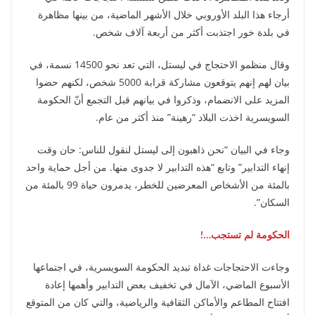
أرجاء هذا البلد الأوروبي خلال الأشهر الماضية، من بينها مظاهرة
في بلدة خور اجتذبت أكثر من أربعة آلاف شخص.
وقال منظمو الاحتجاج في ليستل، التي تعد نحو 14500 نسمة، في
بيان لهم إنهم يتوقعون مشاركة قرابة 5000 شخص، لكنهم حضوا
المزيد على الانضمام، وذكروا في بيانهم قبل التجمع أنّ الحكومة
السويسرية اخذت البلاد “رهينة” منذ أكثر من عام.
وجاء في البيان “نحن ذاهبون إلى ليستل لنقول للناس: حان وقت
إنهاء التدابير” وتابع “هذه التدابير لا جدوى منها. من أجل حماية واحد
بالمئة من الأشخاص المعرضين للخطر، يدمرون حياة 99 بالمئة من
السكان”.
الحكومة لم تستجب…!
وجاءت الاحتجاجات غداة تبديد الحكومة السويسرية، في اجتماعها
الأسبوع الماضي، الآمال في تخفيف بعض التدابير وأهمها إعادة
افتتاح المطاعم والأماكن الثقافية والرياضية، والتي كان من المتوقع