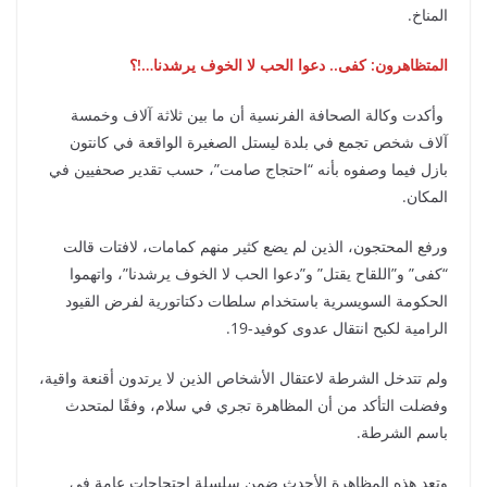
المناخ.
المتظاهرون: كفى.. دعوا الحب لا الخوف يرشدنا…!؟
وأكدت وكالة الصحافة الفرنسية أن ما بين ثلاثة آلاف وخمسة
آلاف شخص تجمع في بلدة ليستل الصغيرة الواقعة في كانتون
بازل فيما وصفوه بأنه “احتجاج صامت”، حسب تقدير صحفيين في
المكان.
ورفع المحتجون، الذين لم يضع كثير منهم كمامات، لافتات قالت
“كفى” و”اللقاح يقتل” و”دعوا الحب لا الخوف يرشدنا”، واتهموا
الحكومة السويسرية باستخدام سلطات دكتاتورية لفرض القيود
الرامية لكبح انتقال عدوى كوفيد-19.
ولم تتدخل الشرطة لاعتقال الأشخاص الذين لا يرتدون أقنعة واقية،
وفضلت التأكد من أن المظاهرة تجري في سلام، وفقًا لمتحدث
باسم الشرطة.
وتعد هذه المظاهرة الأحدث ضمن سلسلة احتجاجات عامة في