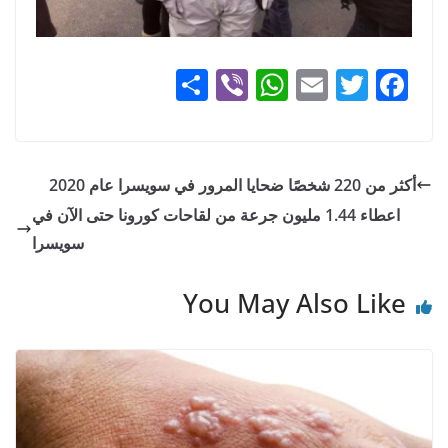
S
Vi
W
E
T
F
h
b
h
m
w
a
ar
er
at
ai
itt
c
e
s
l
er
e
أكثر من 220 شخصًا ضحايا المرور في سويسرا عام 2020
A
b
اعطاء 1.44 مليون جرعة من لقاحات كورونا حتى الآن في
p
o
سويسرا
p
o
You May Also Like
k