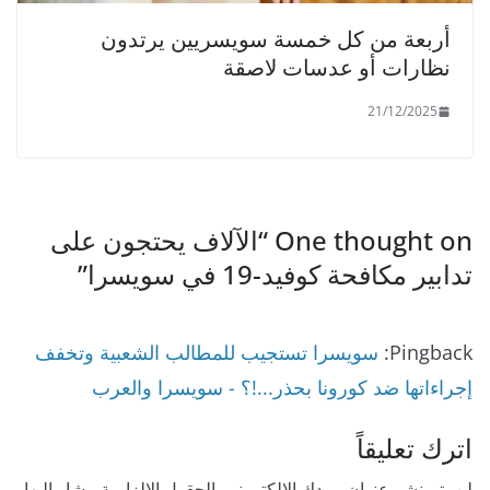
أربعة من كل خمسة سويسريين يرتدون
نظارات أو عدسات لاصقة
21/12/2025
One thought on “
الآلاف يحتجون على
تدابير مكافحة كوفيد-19 في سويسرا
”
Pingback:
سويسرا تستجيب للمطالب الشعبية وتخفف
إجراءاتها ضد كورونا بحذر...!؟ - سويسرا والعرب
اترك تعليقاً
لن يتم نشر عنوان بريدك الإلكتروني.
الحقول الإلزامية مشار إليها