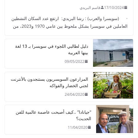
17/10/2024
قاسم البريدي
· (سويسرا والعرب) : رشا البريدي: ارتفع عدد السكان النشطين
العاملين في سويسرا بشكل ملحوظ بين عامي 1970 و2023، من
دليل لطالبي اللجوء في سويسرا بـ 13 لغة
بينها العربية
09/05/2022
المزارعون السويسريون يستنجدون بالأنترنت
لجني الخضار والفواكه
24/04/2020
“جيانادا” ..كيف أصبحت عاصمة عالمية للفن
الحديث؟
11/04/2020