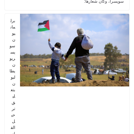
سويسرا، وكان شعارها:
برل
مان
يو
ن
سو
يس
ريو
ن
يطا
لبو
ن
بتع
لي
ق
تر
حي
ل
الف
لس