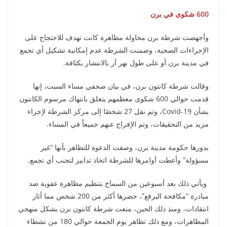
600 شكوى في برن
وأجهضت شرطة برن محاولة مظاهرة كانت تهدف للاحتجاج على
الإجراءات الصحية، وضمنت الشرطة عدم إمكانية تشكيل أي تجمع
في مدينة برن أو على طول نهر آر بالانتشار بكثافة.
وقالت شرطة كانتون برن، في بيان صحفي مساء السبت، إنها
قدمت حوالي 600 شكوى معظمهم يتعلق بانتهاك مرسوم الكانتون
بشأن Covid-19، وتم نقل 27 شخصًا إلى مركز الشرطة لإجراء
مزيد من التحقيقات، وتم الإفراج عنهم جميعاً في المساء.
بدورها حكومة مدينة برن، وصفت الدعوة للتظاهر بأنها “غير
مسؤولة” وأعطت أوامرها للشرطة اتخاذ تدابير لتجنب أي تجمع.
ويأتي ذلك بعد أسبوعين من السماح بتنظيم مظاهرة عفوية ضد
مبادرة “مكافحة البرقع”، حضرها أكثر من 200 شخص مما أثار
انتقادات، ومنذ ذلك الحين، منعت شرطة كانتون برن بشكل منهجي
المظاهرات، ومع ذلك تظاهر يوم الجمعة حوالي 180 من نشطاء