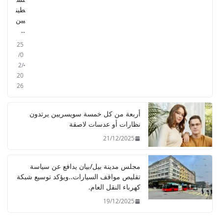
طين
يين
..
25
/0
2/
20
26
أربعة من كل خمسة سويسريين يرتدون
نظارات أو عدسات لاصقة
21/12/2025
مجلس مدينة بيل/بيان يدافع عن سياسة
تقليص مواقف السيارات..ويؤكد توسيع شبكة
كهرباء النقل العام.
19/12/2025