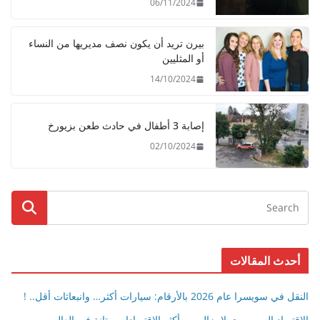
06/11/2024
u
c
بيرن تريد أن يكون نصف مديريها من النساء
t
أو المثليين
s
14/10/2024
.
إصابة 3 أطفال في حادث طعن بزيورخ
02/10/2024
أحدث المقالات
النقل في سويسرا عام 2026 بالأرقام: سيارات أكثر… وانبعاثات أقل.. !
الاقتصاد السويسري لا يزال من أكثر الاقتصادات متانة في العالم..