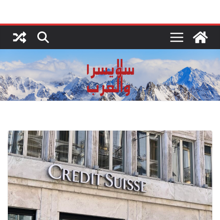
Ski
t
conten