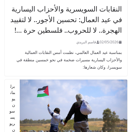
s
النقابات السويسرية والأحزاب اليسارية
P
في عيد العمال: تحسين الأجور.. لا لتقييد
Ã
¥
الهجرة.. لا للحروب.. فلسطين حرة …!
N
02/05/2026
قاسم البريدي
Ã
¤
بمناسبة عيد العمال العالمي، نظمت أمس النقابات العمالية
t
والأحزاب اليسارية مسيرات ضخمة في نحو خمسين منطقة في
سويسرا، وكان شعارها:
e
t
R
برل
e
مان
يو
c
ن
e
سو
p
يس
ريو
t
ن