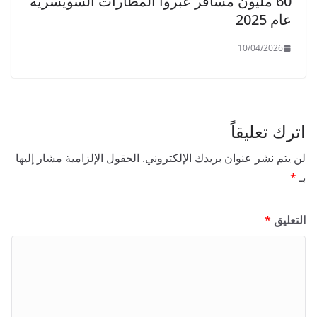
60 مليون مسافر عبروا المطارات السويسرية
e
عام 2025
r
e
10/04/2026
s
u
l
t
اترك تعليقاً
s
لن يتم نشر عنوان بريدك الإلكتروني.
الحقول الإلزامية مشار إليها
a
بـ
*
r
e
التعليق
*
t
o
r
u
r