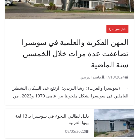
h
e
r
w
دليل سويسرا
h
المهن الفكرية والعلمية في سويسرا
e
تضاعفت عدة مرات خلال الخمسين
n
سنة الماضية
d
o
17/10/2024
قاسم البريدي
s
· (سويسرا والعرب) : رشا البريدي: ارتفع عدد السكان النشطين
e
العاملين في سويسرا بشكل ملحوظ بين عامي 1970 و2023، من
s
h
a
دليل لطالبي اللجوء في سويسرا بـ 13 لغة
بينها العربية
v
09/05/2022
e