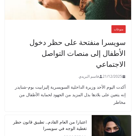
o
d
a
n
منوعات
d
سويسرا منفتحة على حظر دخول
g
الأطفال إلى منصات التواصل
r
o
الاجتماعي
u
21/12/2025
قاسم البريدي
p
i
أكدت اليوم الأحد وزيرة الداخلية السويسرية إليزابيت بوم-شنايدر
إنه يتعين على بلادها بذل المزيد من الجهود لحماية الأطفال من
n
مخاطر
p
r
o
اعتبارا من العام القادم.. تطبيق قانون حظر
تغطية الوجه في سويسرا
d