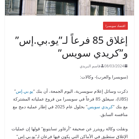
اقتصاد سويسرا
إغلاق 85 فرعاً لـ”يو.بي.إس”
و”كريدي سويس”
08/03/2024
قاسم البريدي
(سويسرا والعرب)- وكالات:
ذكرت وسائل إعلام سويسرية، اليوم الجمعة، أن بنك “
يو.بي.إس
”
(UBS)، سيغلق 85 فرعاً في سويسرا من فروع عملياته المشتركة
مع بنك “
كريدي سويس
” بحلول عام 2025 في إطار عملية دمج مع
منافسه السابق.
ونقلت وكالة رويترز عن صحيفة “أرغاور تسايتونغ” قولها إن عمليات
الإغلاق ستطبق في الأماكن التي يكون فيها فرعان لـ”يو.بي.إس”