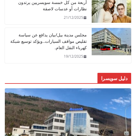
s
أربعة من كل خمسة سويسريين يرتدون
نظارات أو عدسات لاصقة
t
21/12/2025
m
i
مجلس مدينة بيل/بيان يدافع عن سياسة
g
تقليص مواقف السيارات..ويؤكد توسيع شبكة
h
كهرباء النقل العام.
t
19/12/2025
o
n
دليل سويسرا
l
y
b
e
h
i
g