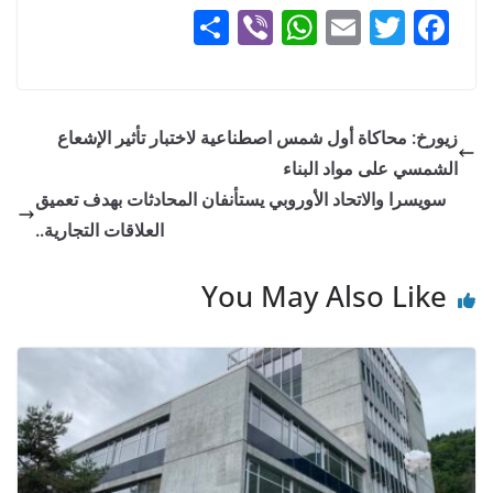
F
S
Vi
W
E
T
F
u
h
b
h
m
w
a
r
ar
er
at
ai
itt
c
t
e
s
l
er
e
h
زيورخ: محاكاة أول شمس اصطناعية لاختبار تأثير الإشعاع
A
b
e
الشمسي على مواد البناء
p
o
r
سويسرا والاتحاد الأوروبي يستأنفان المحادثات بهدف تعميق
f
p
o
العلاقات التجارية..
o
k
c
You May Also Like
u
s
i
s
a
s