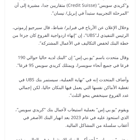
و”كريدي سويس” (Credit Suisse) متقاريبن جدا، مشيرة إلى أن
“المرحلة التجريبية ستبدأ في إبريل/ نيسان”.
وخلال الإعلان عن الأرباح في فبراير/ شباط، قال سيرجيو إرموتي،
الرئيس التنفيذي لـ”UBS”، إن “إنهاء ازدواجية الفروع كان جزءا من
خطة البنك لخفض التكاليف في الأعمال المشتركة”.
وقال متحدث باسم “يو.بي.إس” إن “البنك لديه حاليا حوالي 190
فرعا في جميع أنحاء سويسرا، ويمتلك كريدي سويس 95 فرعا”.
وأضاف المتحدث إنه في “نهاية العملية، سيستمر بنك UBS في
تغطية الأماكن نفسها التي يعمل فيها البنكان حاليا، لكن إجمالي
عدد الفروع سينخفض بنحو الثلث”.
ويقوم “يو.بي.إس” بعملية استيعاب لأعمال بنك “كريدي سويس”،
الذي استحوذ عليه في عام 2023 بعد انهيار البنك الأصغر في
أعقاب سلسلة من المشاكل المالية.
ويعتبر “يو بي إس” أحد أكبر البنوك الاستثمارية في العالم، ويقدم