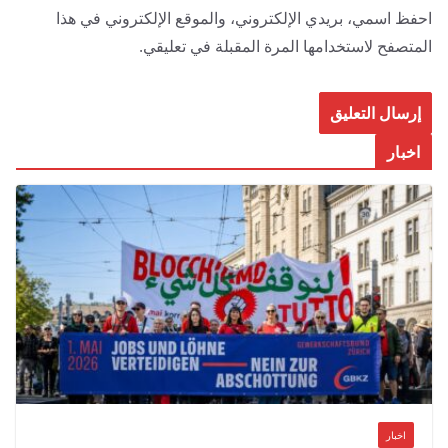
¶
احفظ اسمي، بريدي الإلكتروني، والموقع الإلكتروني في هذا
p
المتصفح لاستخدامها المرة المقبلة في تعليقي.
a
A
p
c
اخبار
a
l
i
s
–
C
i
a
l
i
اخبار