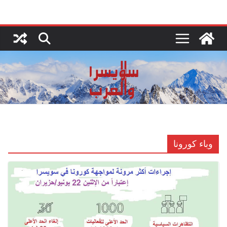
Ski
t
conten
وباء كورونا