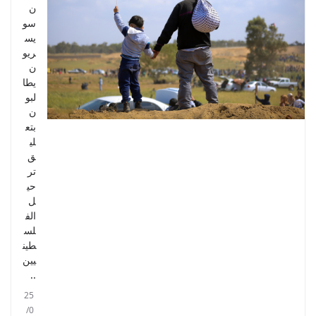
ن
سو
يس
ريو
ن
يطا
لبو
ن
بتع
لي
ق
تر
حي
ل
الف
لس
طين
يين
..
25
/0