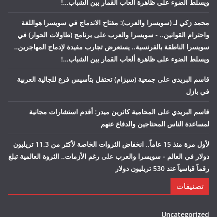
ويسلط الضوء على ظاهرة ألعاب القمار بين الشباب…!
محمد زكي لـ (سويسرا والعرب): مفتاح الاندماج في سويسرا هواللغة
واحترام القوانين.. - سويسرا والعرب
على
برنامج (طاولات الحوار) في
سويسرا الناطقة بالفرنسية.. يستعرض تجارب مفيدة لإدماج المهاجرين..
ويسلط الضوء على ظاهرة ألعاب القمار بين الشباب…!
قاسم البريدي
على
جمعية (سيزام) تحتفل بتأسيس فرع للجالية العربية
في بازل
قاسم البريدي
على
المحامية كاترين ميدر: أقدم استشارات مجانية
لمساعدة الناس المحتاجين والدفاع عنهم
لأول مرة منذ 15 عاماً.. انخفاض الثروات الخاصة لأكثر من 11.3 تريليون
دولار في العالم - سويسرا والعرب
على
رغم الأزمات.. الثروة العالمية تبلغ
رقماً قياسياً عند 530 تريليون دولار
تصنيفات
Uncategorized