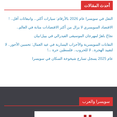
أحدث المقالات
النقل في سويسرا عام 2026 بالأرقام: سيارات أكثر… وانبعاثات أقل.. !
الاقتصاد السويسري لا يزال من أكثر الاقتصادات متانة في العالم..
نجاحٌ باهرٌ لمهرجان الموسيقى الفيدرالي في بييل/بيان
النقابات السويسرية والأحزاب اليسارية في عيد العمال: تحسين الأجور.. لا
لتقييد الهجرة.. لا للحروب.. فلسطين حرة …!
عام 2025 يسجل تسارع شيخوخة السكان في سويسرا
سويسرا والعرب