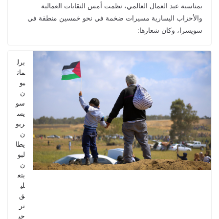
بمناسبة عيد العمال العالمي، نظمت أمس النقابات العمالية
والأحزاب اليسارية مسيرات ضخمة في نحو خمسين منطقة في
سويسرا، وكان شعارها:
برل
مان
يو
ن
سو
يس
ريو
ن
يطا
لبو
ن
بتع
لي
ق
تر
حي