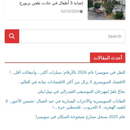
إصابة 3 أطفال في حادث طعن بزيورخ
02/10/2024
أحدث المقالات
النقل في سويسرا عام 2026 بالأرقام: سيارات أكثر… وانبعاثات أقل.. !
الاقتصاد السويسري لا يزال من أكثر الاقتصادات متانة في العالم..
نجاحٌ باهرٌ لمهرجان الموسيقى الفيدرالي في بييل/بيان
النقابات السويسرية والأحزاب اليسارية في عيد العمال: تحسين الأجور.. لا
لتقييد الهجرة.. لا للحروب.. فلسطين حرة …!
عام 2025 يسجل تسارع شيخوخة السكان في سويسرا