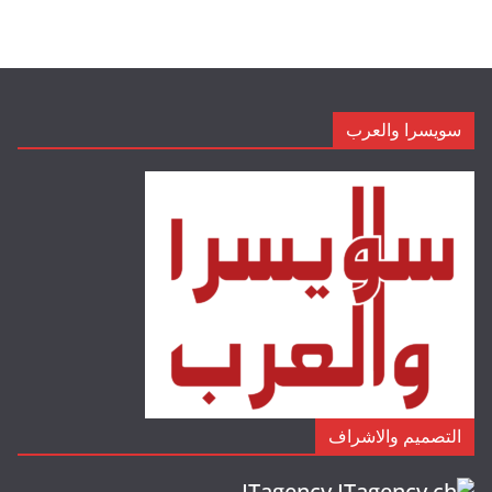
سويسرا والعرب
التصميم والاشراف
ITagency