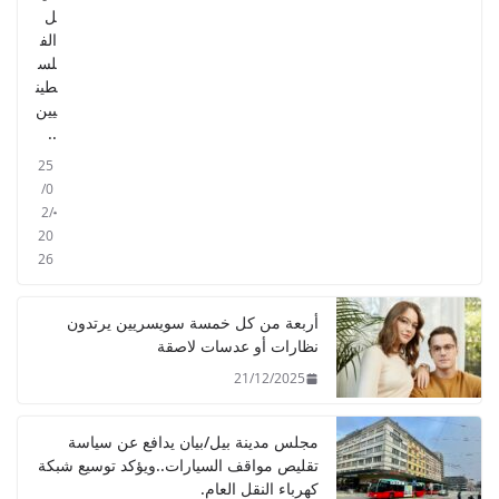
ل
الف
لس
طين
يين
..
25
/0
2/
20
26
أربعة من كل خمسة سويسريين يرتدون
نظارات أو عدسات لاصقة
21/12/2025
مجلس مدينة بيل/بيان يدافع عن سياسة
تقليص مواقف السيارات..ويؤكد توسيع شبكة
كهرباء النقل العام.