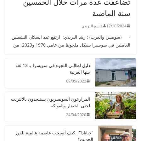
تضاعفت عدة مرات خلال الخمسين
سنة الماضية
17/10/2024
قاسم البريدي
· (سويسرا والعرب) : رشا البريدي: ارتفع عدد السكان النشطين
العاملين في سويسرا بشكل ملحوظ بين عامي 1970 و2023، من
دليل لطالبي اللجوء في سويسرا بـ 13 لغة
بينها العربية
09/05/2022
المزارعون السويسريون يستنجدون بالأنترنت
لجني الخضار والفواكه
24/04/2020
“جيانادا” ..كيف أصبحت عاصمة عالمية للفن
الحديث؟