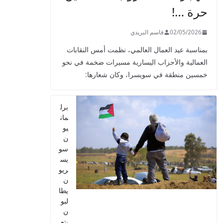
حرة …!
02/05/2026
قاسم البريدي
بمناسبة عيد العمال العالمي، نظمت أمس النقابات
العمالية والأحزاب اليسارية مسيرات ضخمة في نحو
خمسين منطقة في سويسرا، وكان شعارها:
برل
مان
يو
ن
سو
يس
ريو
ن
يطا
لبو
ن
بتع