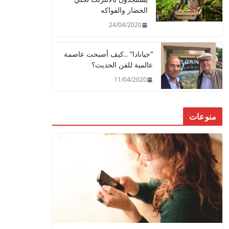
الخضار والفواكه
24/04/2020
“جيانادا” ..كيف أصبحت عاصمة
عالمية للفن الحديث؟
11/04/2020
منوعات