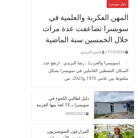
دليل سويسرا
المهن الفكرية والعلمية في
سويسرا تضاعفت عدة مرات
خلال الخمسين سنة الماضية
17/10/2024
قاسم البريدي
· (سويسرا والعرب) : رشا البريدي: ارتفع عدد
السكان النشطين العاملين في سويسرا بشكل
ملحوظ بين عامي 1970 و2023، من
دليل لطالبي اللجوء في
سويسرا بـ 13 لغة بينها العربية
09/05/2022
المزارعون السويسريون
يستنجدون بالأنترنت لجني