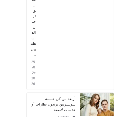
لي
ق
تر
حي
ل
الف
لس
طين
يين
..
25
/0
2/
20
26
أربعة من كل خمسة
سويسريين يرتدون نظارات أو
عدسات لاصقة