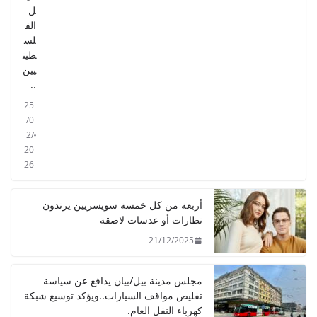
ل
الف
لس
طين
يين
..
25
/0
2/
20
26
أربعة من كل خمسة سويسريين يرتدون
نظارات أو عدسات لاصقة
21/12/2025
مجلس مدينة بيل/بيان يدافع عن سياسة
تقليص مواقف السيارات..ويؤكد توسيع شبكة
كهرباء النقل العام.