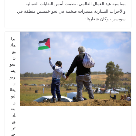
بمناسبة عيد العمال العالمي، نظمت أمس النقابات العمالية
والأحزاب اليسارية مسيرات ضخمة في نحو خمسين منطقة في
سويسرا، وكان شعارها:
برل
مان
يو
ن
سو
يس
ريو
ن
يطا
لبو
ن
بتع
لي
ق
تر
حي