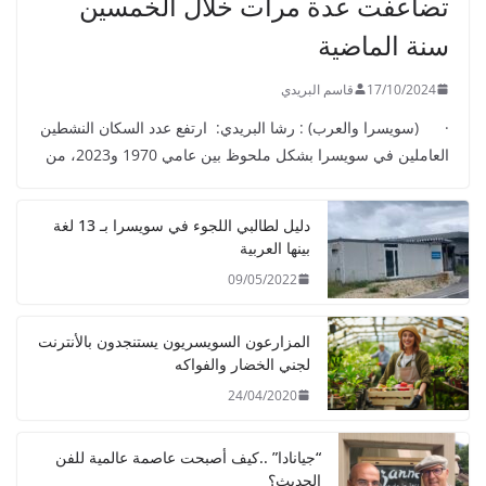
تضاعفت عدة مرات خلال الخمسين
سنة الماضية
17/10/2024
قاسم البريدي
· (سويسرا والعرب) : رشا البريدي: ارتفع عدد السكان النشطين
العاملين في سويسرا بشكل ملحوظ بين عامي 1970 و2023، من
دليل لطالبي اللجوء في سويسرا بـ 13 لغة
بينها العربية
09/05/2022
المزارعون السويسريون يستنجدون بالأنترنت
لجني الخضار والفواكه
24/04/2020
“جيانادا” ..كيف أصبحت عاصمة عالمية للفن
الحديث؟