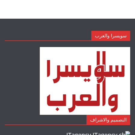
سويسرا والعرب
التصميم والاشراف
ITagency