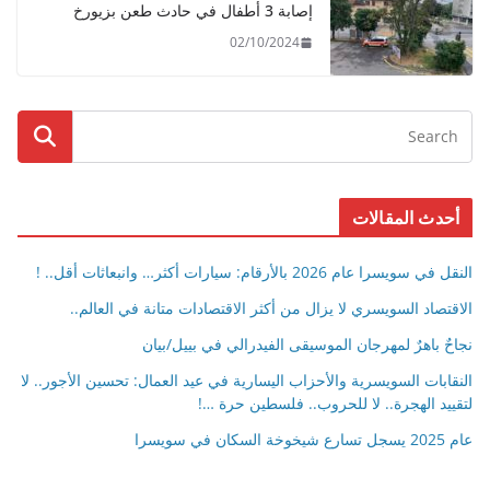
إصابة 3 أطفال في حادث طعن بزيورخ
02/10/2024
أحدث المقالات
النقل في سويسرا عام 2026 بالأرقام: سيارات أكثر… وانبعاثات أقل.. !
الاقتصاد السويسري لا يزال من أكثر الاقتصادات متانة في العالم..
نجاحٌ باهرٌ لمهرجان الموسيقى الفيدرالي في بييل/بيان
النقابات السويسرية والأحزاب اليسارية في عيد العمال: تحسين الأجور.. لا
لتقييد الهجرة.. لا للحروب.. فلسطين حرة …!
عام 2025 يسجل تسارع شيخوخة السكان في سويسرا