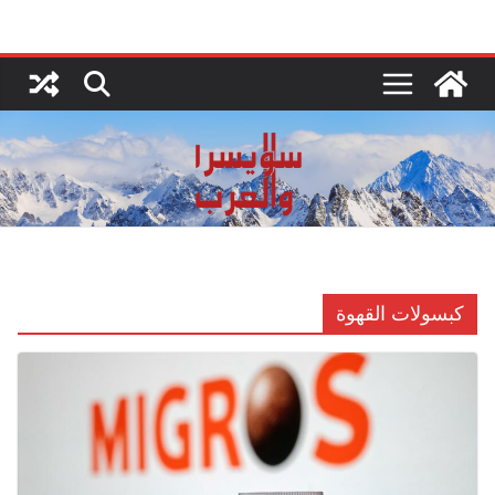
Ski
t
conten
كبسولات القهوة