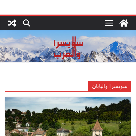
Ski
t
conten
سويسرا واليابان