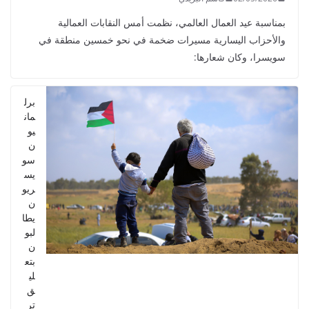
بمناسبة عيد العمال العالمي، نظمت أمس النقابات العمالية
والأحزاب اليسارية مسيرات ضخمة في نحو خمسين منطقة في
سويسرا، وكان شعارها:
برل
مان
يو
ن
سو
يس
ريو
ن
يطا
لبو
ن
بتع
لي
ق
تر