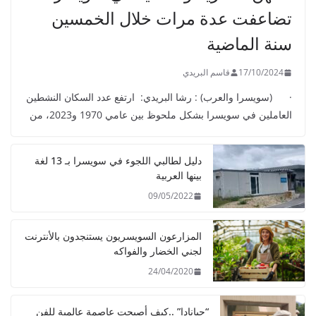
تضاعفت عدة مرات خلال الخمسين
سنة الماضية
17/10/2024
قاسم البريدي
· (سويسرا والعرب) : رشا البريدي: ارتفع عدد السكان النشطين
العاملين في سويسرا بشكل ملحوظ بين عامي 1970 و2023، من
دليل لطالبي اللجوء في سويسرا بـ 13 لغة
بينها العربية
09/05/2022
المزارعون السويسريون يستنجدون بالأنترنت
لجني الخضار والفواكه
24/04/2020
“جيانادا” ..كيف أصبحت عاصمة عالمية للفن