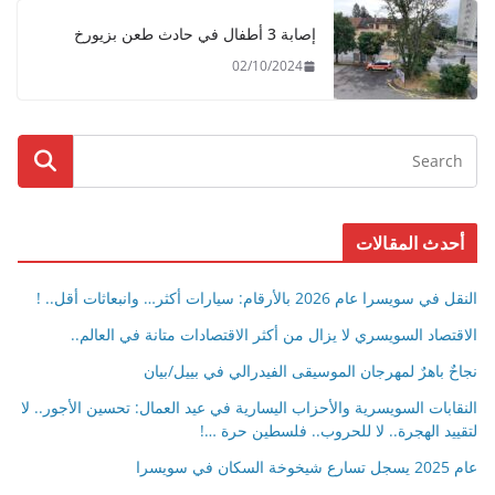
إصابة 3 أطفال في حادث طعن بزيورخ
02/10/2024
أحدث المقالات
النقل في سويسرا عام 2026 بالأرقام: سيارات أكثر… وانبعاثات أقل.. !
الاقتصاد السويسري لا يزال من أكثر الاقتصادات متانة في العالم..
نجاحٌ باهرٌ لمهرجان الموسيقى الفيدرالي في بييل/بيان
النقابات السويسرية والأحزاب اليسارية في عيد العمال: تحسين الأجور.. لا
لتقييد الهجرة.. لا للحروب.. فلسطين حرة …!
عام 2025 يسجل تسارع شيخوخة السكان في سويسرا