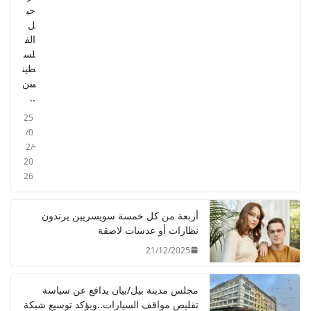
حي
ل
الف
لس
طين
يين
..
25
/0
2/
20
26
أربعة من كل خمسة سويسريين يرتدون
نظارات أو عدسات لاصقة
21/12/2025
مجلس مدينة بيل/بيان يدافع عن سياسة
تقليص مواقف السيارات..ويؤكد توسيع شبكة