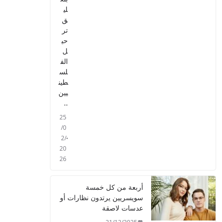
لي
ق
تر
حي
ل
الف
لس
طين
يين
..
25
/0
2/
20
26
أربعة من كل خمسة
سويسريين يرتدون نظارات أو
عدسات لاصقة