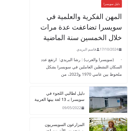
دليل سويسرا
المهن الفكرية والعلمية في
سويسرا تضاعفت عدة مرات
خلال الخمسين سنة الماضية
17/10/2024
قاسم البريدي
· (سويسرا والعرب) : رشا البريدي: ارتفع عدد
السكان النشطين العاملين في سويسرا بشكل
ملحوظ بين عامي 1970 و2023، من
دليل لطالبي اللجوء في
سويسرا بـ 13 لغة بينها العربية
09/05/2022
المزارعون السويسريون
يستنجدون بالأنترنت لجني