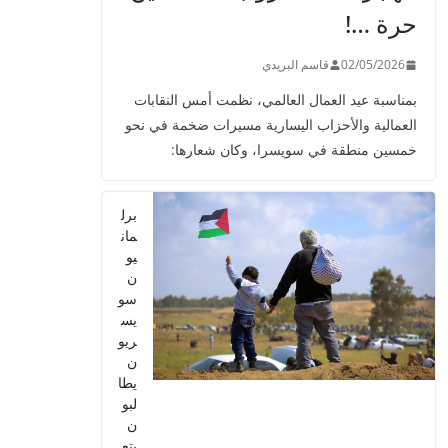
حرة …!
02/05/2026
قاسم البريدي
بمناسبة عيد العمال العالمي، نظمت أمس النقابات
العمالية والأحزاب اليسارية مسيرات ضخمة في نحو
خمسين منطقة في سويسرا، وكان شعارها:
برل
مان
يو
ن
سو
يس
ريو
ن
يطا
لبو
ن
بتع