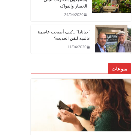
الخضار والفواكه
24/04/2020
“جيانادا” ..كيف أصبحت عاصمة
عالمية للفن الحديث؟
11/04/2020
منوعات