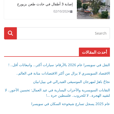
إصابة 3 أطفال في حادث طعن بزيورخ
02/10/2024
أحدث المقالات
النقل في سويسرا عام 2026 بالأرقام: سيارات أكثر… وانبعاثات أقل.. !
الاقتصاد السويسري لا يزال من أكثر الاقتصادات متانة في العالم..
نجاحٌ باهرٌ لمهرجان الموسيقى الفيدرالي في بييل/بيان
النقابات السويسرية والأحزاب اليسارية في عيد العمال: تحسين الأجور.. لا
لتقييد الهجرة.. لا للحروب.. فلسطين حرة …!
عام 2025 يسجل تسارع شيخوخة السكان في سويسرا