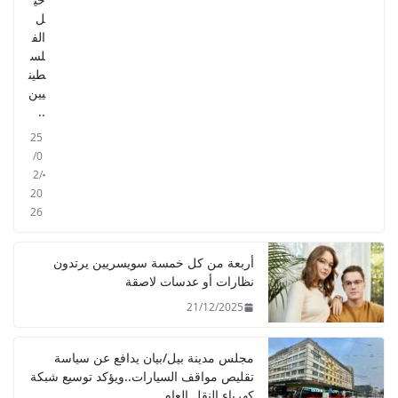
ل
الف
لس
طين
يين
..
25
/0
2/
20
26
أربعة من كل خمسة سويسريين يرتدون
نظارات أو عدسات لاصقة
21/12/2025
مجلس مدينة بيل/بيان يدافع عن سياسة
تقليص مواقف السيارات..ويؤكد توسيع شبكة
كهرباء النقل العام.