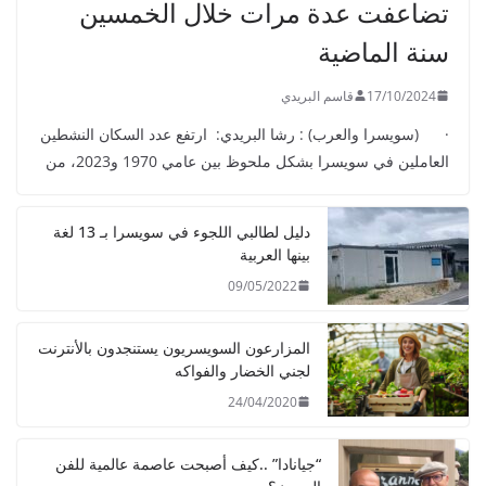
تضاعفت عدة مرات خلال الخمسين
سنة الماضية
17/10/2024
قاسم البريدي
· (سويسرا والعرب) : رشا البريدي: ارتفع عدد السكان النشطين
العاملين في سويسرا بشكل ملحوظ بين عامي 1970 و2023، من
دليل لطالبي اللجوء في سويسرا بـ 13 لغة
بينها العربية
09/05/2022
المزارعون السويسريون يستنجدون بالأنترنت
لجني الخضار والفواكه
24/04/2020
“جيانادا” ..كيف أصبحت عاصمة عالمية للفن