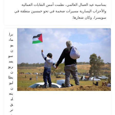
بمناسبة عيد العمال العالمي، نظمت أمس النقابات العمالية
والأحزاب اليسارية مسيرات ضخمة في نحو خمسين منطقة في
سويسرا، وكان شعارها:
برل
مان
يو
ن
سو
يس
ريو
ن
يطا
لبو
ن
بتع
لي
ق
تر
حي