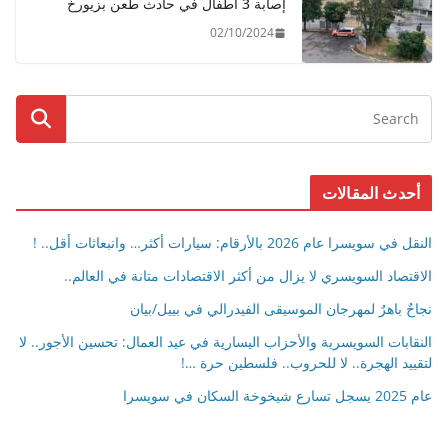
إصابة 3 أطفال في حادث طعن بزيورخ
02/10/2024
أحدث المقالات
النقل في سويسرا عام 2026 بالأرقام: سيارات أكثر… وانبعاثات أقل.. !
الاقتصاد السويسري لا يزال من أكثر الاقتصادات متانة في العالم..
نجاحٌ باهرٌ لمهرجان الموسيقى الفيدرالي في بييل/بيان
النقابات السويسرية والأحزاب اليسارية في عيد العمال: تحسين الأجور.. لا
لتقييد الهجرة.. لا للحروب.. فلسطين حرة …!
عام 2025 يسجل تسارع شيخوخة السكان في سويسرا