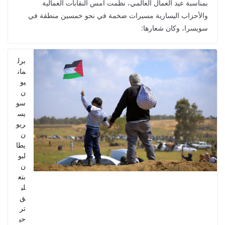
بمناسبة عيد العمال العالمي، نظمت أمس النقابات العمالية
والأحزاب اليسارية مسيرات ضخمة في نحو خمسين منطقة في
سويسرا، وكان شعارها:
برل
مان
يو
ن
سو
يس
ريو
ن
يطا
لبو
ن
بتع
لي
ق
تر
حي