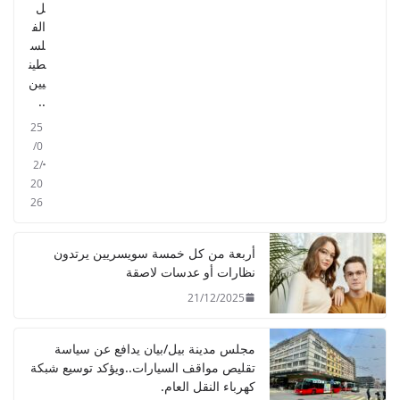
ل
الف
لس
طين
يين
..
25
/0
2/
20
26
أربعة من كل خمسة سويسريين يرتدون
نظارات أو عدسات لاصقة
21/12/2025
مجلس مدينة بيل/بيان يدافع عن سياسة
تقليص مواقف السيارات..ويؤكد توسيع شبكة
كهرباء النقل العام.