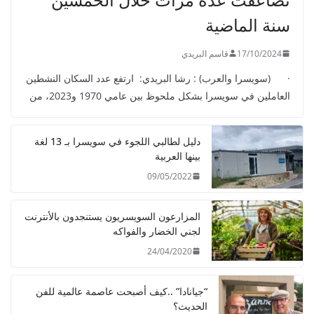
سنة الماضية
17/10/2024
قاسم البريدي
· (سويسرا والعرب) : رشا البريدي: ارتفع عدد السكان النشطين
العاملين في سويسرا بشكل ملحوظ بين عامي 1970 و2023، من
دليل لطالبي اللجوء في سويسرا بـ 13 لغة
بينها العربية
09/05/2022
المزارعون السويسريون يستنجدون بالأنترنت
لجني الخضار والفواكه
24/04/2020
“جيانادا” ..كيف أصبحت عاصمة عالمية للفن
الحديث؟