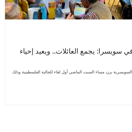
في سويسرا: يجمع العائلات.. ويعيد إحياء
لسويسرية برن مساء السبت الماضي أول لقاء للجالية الفلسطينية وذلك