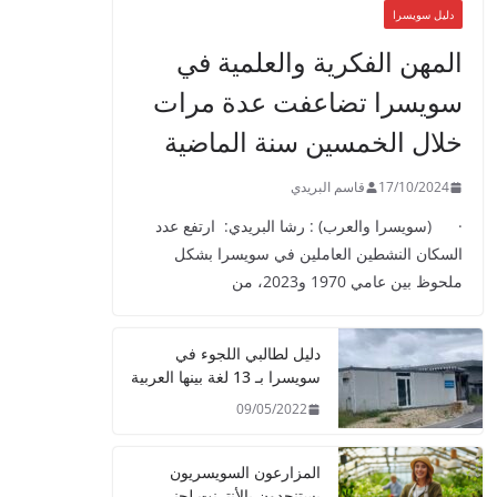
دليل سويسرا
المهن الفكرية والعلمية في
سويسرا تضاعفت عدة مرات
خلال الخمسين سنة الماضية
17/10/2024
قاسم البريدي
· (سويسرا والعرب) : رشا البريدي: ارتفع عدد
السكان النشطين العاملين في سويسرا بشكل
ملحوظ بين عامي 1970 و2023، من
دليل لطالبي اللجوء في
سويسرا بـ 13 لغة بينها العربية
09/05/2022
المزارعون السويسريون
يستنجدون بالأنترنت لجني