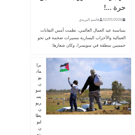
حرة …!
02/05/2026
قاسم البريدي
بمناسبة عيد العمال العالمي، نظمت أمس النقابات
العمالية والأحزاب اليسارية مسيرات ضخمة في نحو
خمسين منطقة في سويسرا، وكان شعارها:
برل
مان
يو
ن
سو
يس
ريو
ن
يطا
لبو
ن
بتع