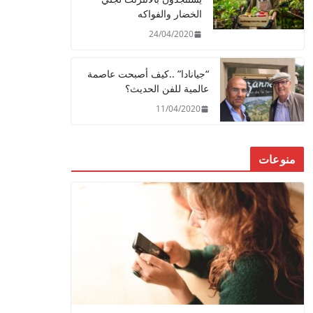
الخضار والفواكه
24/04/2020
“جيانادا” ..كيف أصبحت عاصمة
عالمية للفن الحديث؟
11/04/2020
منوعات