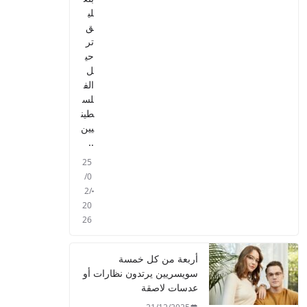
لي
ق
تر
حي
ل
الف
لس
طين
يين
..
25
/0
2/
20
26
أربعة من كل خمسة
سويسريين يرتدون نظارات أو
عدسات لاصقة