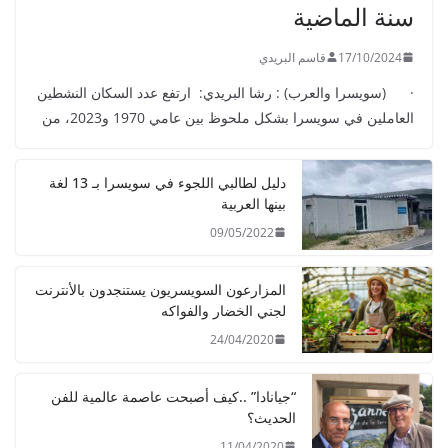
سنة الماضية
17/10/2024
قاسم البريدي
· (سويسرا والعرب) : رشا البريدي: ارتفع عدد السكان النشطين
العاملين في سويسرا بشكل ملحوظ بين عامي 1970 و2023، من
دليل لطالبي اللجوء في سويسرا بـ 13 لغة
بينها العربية
09/05/2022
المزارعون السويسريون يستنجدون بالأنترنت
لجني الخضار والفواكه
24/04/2020
“جيانادا” ..كيف أصبحت عاصمة عالمية للفن
الحديث؟
11/04/2020