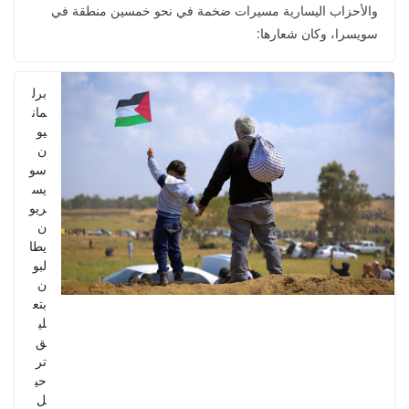
والأحزاب اليسارية مسيرات ضخمة في نحو خمسين منطقة في
سويسرا، وكان شعارها:
برل
مان
يو
ن
سو
يس
ريو
ن
يطا
لبو
ن
بتع
لي
ق
تر
حي
ل