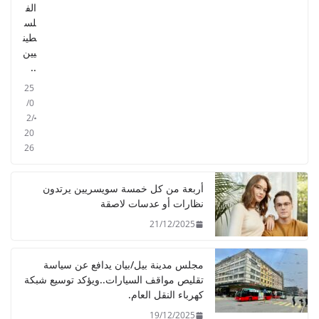
الف
لس
طين
يين
..
25
/0
2/
20
26
أربعة من كل خمسة سويسريين يرتدون
نظارات أو عدسات لاصقة
21/12/2025
مجلس مدينة بيل/بيان يدافع عن سياسة
تقليص مواقف السيارات..ويؤكد توسيع شبكة
كهرباء النقل العام.
19/12/2025