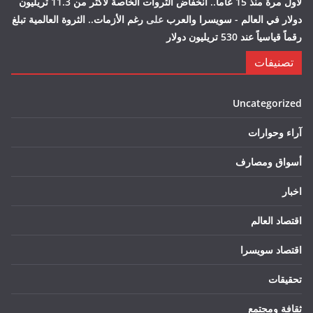
لأول مرة منذ 15 عاماً.. انخفاض الثروات الخاصة لأكثر من 11.3 تريليون
دولار في العالم - سويسرا والعرب
على
رغم الأزمات.. الثروة العالمية تبلغ
رقماً قياسياً عند 530 تريليون دولار
تصنيفات
Uncategorized
آراء وحوارات
أسواق ومصارف
اخبار
اقتصاد العالم
اقتصاد سويسرا
تحقيقات
ثقافة ومجتمع