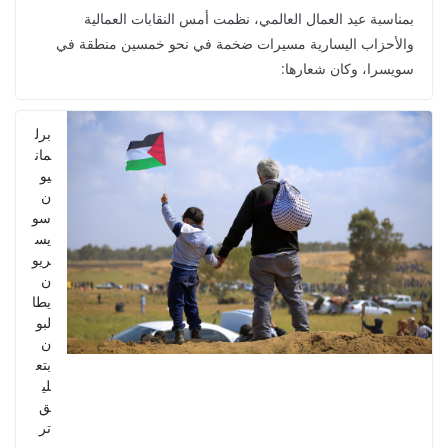
بمناسبة عيد العمال العالمي، نظمت أمس النقابات العمالية
والأحزاب اليسارية مسيرات ضخمة في نحو خمسين منطقة في
سويسرا، وكان شعارها:
برل
مان
يو
ن
سو
يس
ريو
ن
يطا
لبو
ن
بتع
لي
ق
تر