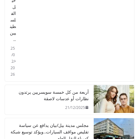
حي
ل
الف
لس
طين
يين
..
25
/0
2/
20
26
أربعة من كل خمسة سويسريين يرتدون
نظارات أو عدسات لاصقة
21/12/2025
مجلس مدينة بيل/بيان يدافع عن سياسة
تقليص مواقف السيارات..ويؤكد توسيع شبكة
كهرباء النقل العام.