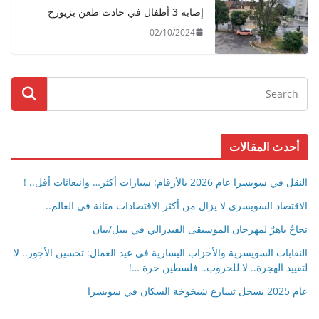
إصابة 3 أطفال في حادث طعن بزيورخ
02/10/2024
أحدث المقالات
النقل في سويسرا عام 2026 بالأرقام: سيارات أكثر… وانبعاثات أقل.. !
الاقتصاد السويسري لا يزال من أكثر الاقتصادات متانة في العالم..
نجاحٌ باهرٌ لمهرجان الموسيقى الفيدرالي في بييل/بيان
النقابات السويسرية والأحزاب اليسارية في عيد العمال: تحسين الأجور.. لا
لتقييد الهجرة.. لا للحروب.. فلسطين حرة …!
عام 2025 يسجل تسارع شيخوخة السكان في سويسرا