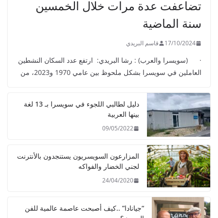
تضاعفت عدة مرات خلال الخمسين
سنة الماضية
17/10/2024
قاسم البريدي
· (سويسرا والعرب) : رشا البريدي: ارتفع عدد السكان النشطين
العاملين في سويسرا بشكل ملحوظ بين عامي 1970 و2023، من
دليل لطالبي اللجوء في سويسرا بـ 13 لغة
بينها العربية
09/05/2022
المزارعون السويسريون يستنجدون بالأنترنت
لجني الخضار والفواكه
24/04/2020
“جيانادا” ..كيف أصبحت عاصمة عالمية للفن