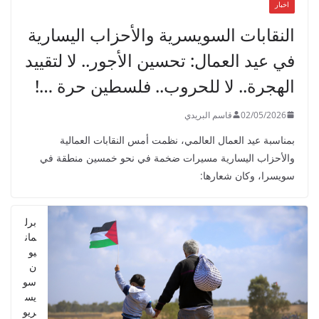
اخبار
النقابات السويسرية والأحزاب اليسارية
في عيد العمال: تحسين الأجور.. لا لتقييد
الهجرة.. لا للحروب.. فلسطين حرة …!
02/05/2026
قاسم البريدي
بمناسبة عيد العمال العالمي، نظمت أمس النقابات العمالية
والأحزاب اليسارية مسيرات ضخمة في نحو خمسين منطقة في
سويسرا، وكان شعارها:
برل
مان
يو
ن
سو
يس
ريو