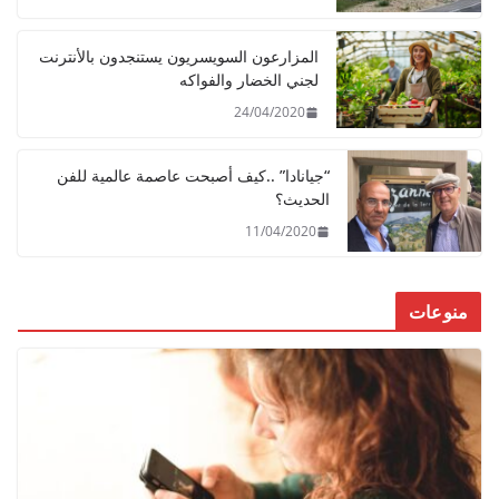
المزارعون السويسريون يستنجدون بالأنترنت
لجني الخضار والفواكه
24/04/2020
“جيانادا” ..كيف أصبحت عاصمة عالمية للفن
الحديث؟
11/04/2020
منوعات