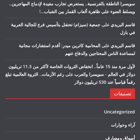
سويسرا الناطقة بالفرنسية.. يستعرض تجارب مفيدة لإدماج المهاجرين..
ويسلط الضوء على ظاهرة ألعاب القمار بين الشباب…!
قاسم البريدي
على
جمعية (سيزام) تحتفل بتأسيس فرع للجالية العربية
في بازل
قاسم البريدي
على
المحامية كاترين ميدر: أقدم استشارات مجانية
لمساعدة الناس المحتاجين والدفاع عنهم
لأول مرة منذ 15 عاماً.. انخفاض الثروات الخاصة لأكثر من 11.3 تريليون
دولار في العالم - سويسرا والعرب
على
رغم الأزمات.. الثروة العالمية تبلغ
رقماً قياسياً عند 530 تريليون دولار
تصنيفات
Uncategorized
آراء وحوارات
أسواق ومصارف