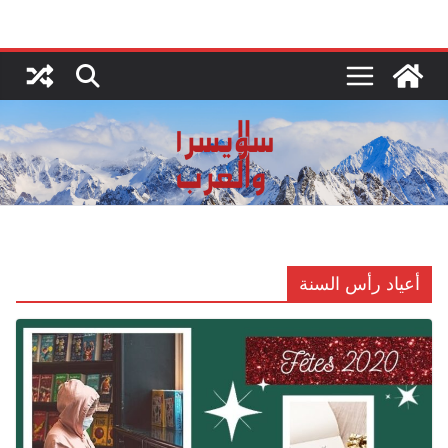
Ski
t
conten
أعياد رأس السنة