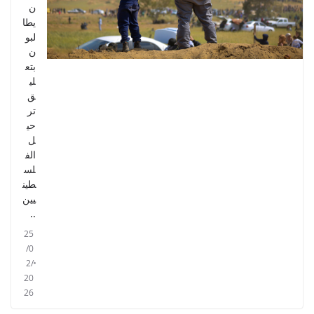
ن
يطا
لبو
ن
بتع
لي
ق
تر
حي
ل
الف
لس
طين
يين
..
25
/0
2/
20
26