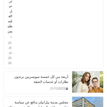
تر
حي
ل
الف
لس
طين
يين
..
25
/0
2/
20
26
أربعة من كل خمسة سويسريين يرتدون
نظارات أو عدسات لاصقة
21/12/2025
مجلس مدينة بيل/بيان يدافع عن سياسة