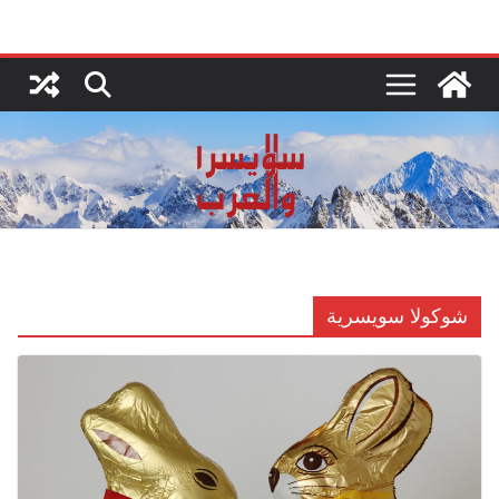
Ski
t
conten
شوكولا سويسرية