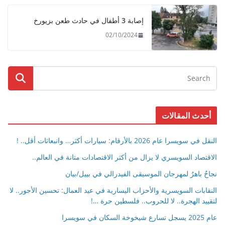
إصابة 3 أطفال في حادث طعن بزيورخ
02/10/2024
أحدث المقالات
النقل في سويسرا عام 2026 بالأرقام: سيارات أكثر… وانبعاثات أقل.. !
الاقتصاد السويسري لا يزال من أكثر الاقتصادات متانة في العالم..
نجاحٌ باهرٌ لمهرجان الموسيقى الفيدرالي في بييل/بيان
النقابات السويسرية والأحزاب اليسارية في عيد العمال: تحسين الأجور.. لا
لتقييد الهجرة.. لا للحروب.. فلسطين حرة …!
عام 2025 يسجل تسارع شيخوخة السكان في سويسرا