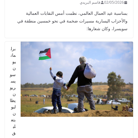
02/05/2026
قاسم البريدي
بمناسبة عيد العمال العالمي، نظمت أمس النقابات العمالية
والأحزاب اليسارية مسيرات ضخمة في نحو خمسين منطقة في
سويسرا، وكان شعارها:
برل
مان
يو
ن
سو
يس
ريو
ن
يطا
لبو
ن
بتع
لي
ق