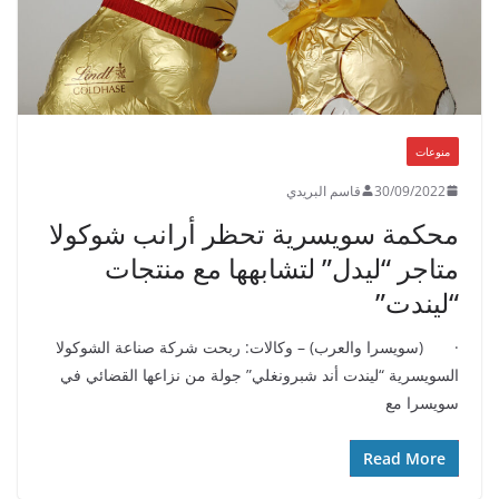
منوعات
30/09/2022
قاسم البريدي
محكمة سويسرية تحظر أرانب شوكولا
متاجر “ليدل” لتشابهها مع منتجات
“ليندت”
· (سويسرا والعرب) – وكالات: ربحت شركة صناعة الشوكولا
السويسرية “ليندت أند شبرونغلي” جولة من نزاعها القضائي في
سويسرا مع
Read More