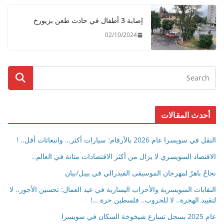
إصابة 3 أطفال في حادث طعن بزيورخ
02/10/2024
أحدث المقالات
النقل في سويسرا عام 2026 بالأرقام: سيارات أكثر… وانبعاثات أقل.. !
الاقتصاد السويسري لا يزال من أكثر الاقتصادات متانة في العالم..
نجاحٌ باهرٌ لمهرجان الموسيقى الفيدرالي في بييل/بيان
النقابات السويسرية والأحزاب اليسارية في عيد العمال: تحسين الأجور.. لا
لتقييد الهجرة.. لا للحروب.. فلسطين حرة …!
عام 2025 يسجل تسارع شيخوخة السكان في سويسرا