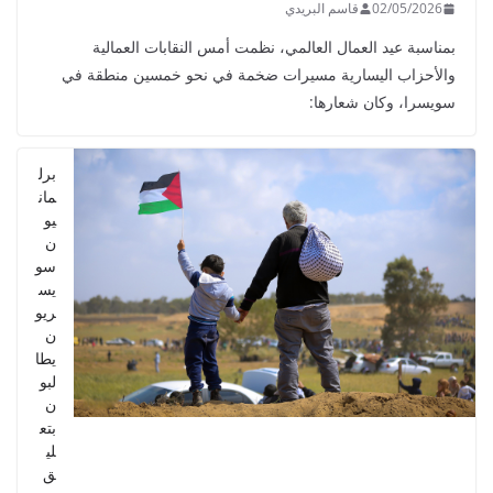
02/05/2026
قاسم البريدي
بمناسبة عيد العمال العالمي، نظمت أمس النقابات العمالية
والأحزاب اليسارية مسيرات ضخمة في نحو خمسين منطقة في
سويسرا، وكان شعارها:
برل
مان
يو
ن
سو
يس
ريو
ن
يطا
لبو
ن
بتع
لي
ق