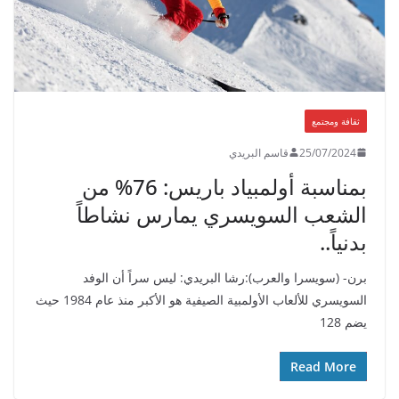
ثقافة ومجتمع
25/07/2024
قاسم البريدي
بمناسبة أولمبياد باريس: 76% من
الشعب السويسري يمارس نشاطاً
بدنياً..
برن- (سويسرا والعرب):رشا البريدي: ليس سراً أن الوفد
السويسري للألعاب الأولمبية الصيفية هو الأكبر منذ عام 1984 حيث
يضم 128
Read More