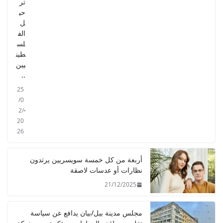
تر
حي
ل
الف
لس
طين
يين
..
25
/0
2/
20
26
أربعة من كل خمسة سويسريين يرتدون
نظارات أو عدسات لاصقة
21/12/2025
مجلس مدينة بيل/بيان يدافع عن سياسة