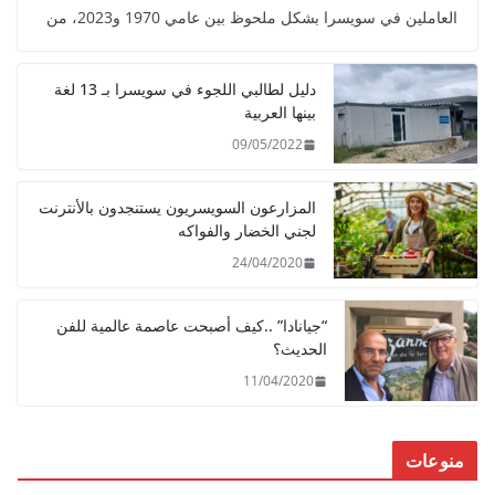
العاملين في سويسرا بشكل ملحوظ بين عامي 1970 و2023، من
دليل لطالبي اللجوء في سويسرا بـ 13 لغة
بينها العربية
09/05/2022
المزارعون السويسريون يستنجدون بالأنترنت
لجني الخضار والفواكه
24/04/2020
“جيانادا” ..كيف أصبحت عاصمة عالمية للفن
الحديث؟
11/04/2020
منوعات