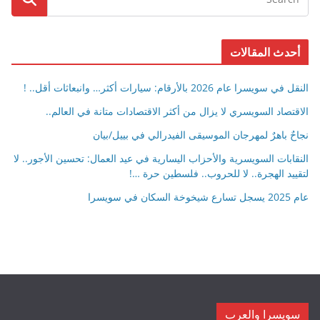
أحدث المقالات
النقل في سويسرا عام 2026 بالأرقام: سيارات أكثر… وانبعاثات أقل.. !
الاقتصاد السويسري لا يزال من أكثر الاقتصادات متانة في العالم..
نجاحٌ باهرٌ لمهرجان الموسيقى الفيدرالي في بييل/بيان
النقابات السويسرية والأحزاب اليسارية في عيد العمال: تحسين الأجور.. لا
لتقييد الهجرة.. لا للحروب.. فلسطين حرة …!
عام 2025 يسجل تسارع شيخوخة السكان في سويسرا
سويسرا والعرب