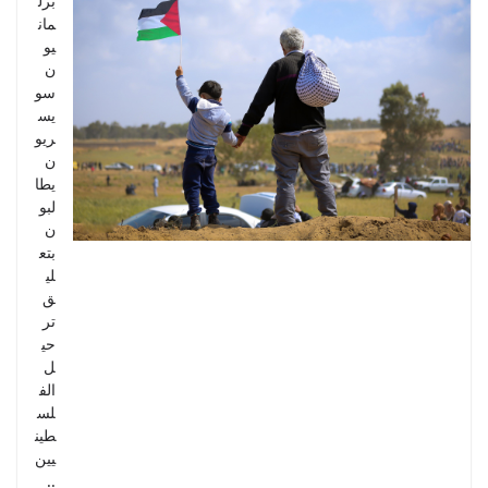
برل
مان
يو
ن
سو
يس
ريو
ن
يطا
لبو
ن
بتع
لي
ق
تر
حي
ل
الف
لس
طين
يين
..