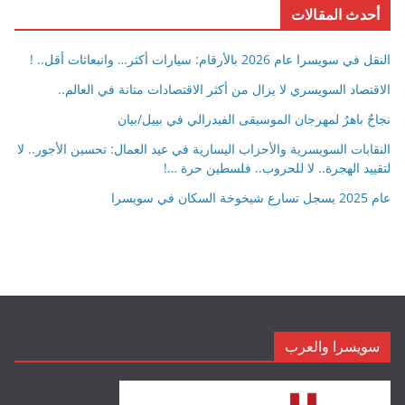
أحدث المقالات
النقل في سويسرا عام 2026 بالأرقام: سيارات أكثر… وانبعاثات أقل.. !
الاقتصاد السويسري لا يزال من أكثر الاقتصادات متانة في العالم..
نجاحٌ باهرٌ لمهرجان الموسيقى الفيدرالي في بييل/بيان
النقابات السويسرية والأحزاب اليسارية في عيد العمال: تحسين الأجور.. لا
لتقييد الهجرة.. لا للحروب.. فلسطين حرة …!
عام 2025 يسجل تسارع شيخوخة السكان في سويسرا
سويسرا والعرب