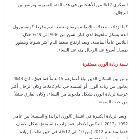
السكري 12% من الأشخاص في هذه الفئة العمرية، وترتفع بين
الرجال.
كما ازدادت معدلات الإصابة بارتفاع ضغط الدم وفرط كوليستيرول
الدم بشكل ملحوظ لدى كبار السن من 36% إلى 49% خلال
الثلاثين عاماً الماضية، ويعد ارتفاع ضغط الدم أكثر شيوعاً ويتطور
بمعدل أسرع عند الرجال منه عند النساء.
نسبة زيادة الوزن مستقرة
ومن بين السكان الذين تبلغ أعمارهم 15 عاماً فما فوق، كان 43%
يعانون من زيادة الوزن أو السمنة في عام 2022. وكان الرجال أكثر
عرضة لزيادة الوزن بشكل ملحوظ من النساء، وكان الفارق ضئيلاً
من حيث السمنة.
وبعد الزيادة الكبيرة في انتشار (الوزن الزائد) و(السمنة) بين عامي
1992 و2012، انعكس الاتجاه: فقد زادت (السمنة) بشكل طفيف
فقط منذ عام 2012 (من 10 إلى 12%)، في حين ظلت ( زيادة