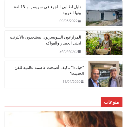
دليل لطالبي اللجوء في سويسرا بـ 13 لغة
بينها العربية
09/05/2022
المزارعون السويسريون يستنجدون بالأنترنت
لجني الخضار والفواكه
24/04/2020
“جيانادا” ..كيف أصبحت عاصمة عالمية للفن
الحديث؟
11/04/2020
منوعات