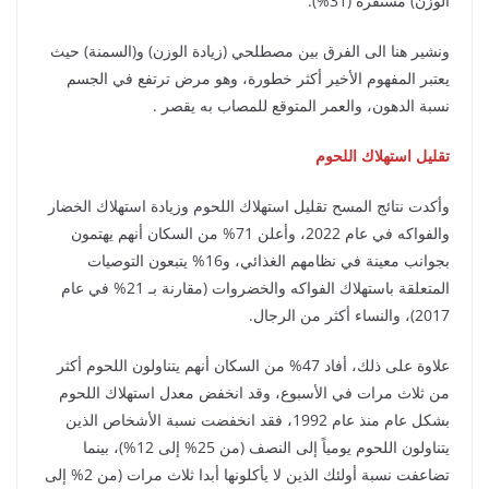
الوزن) مستقرة (31%).
ونشير هنا الى الفرق بين مصطلحي (زيادة الوزن) و(السمنة) حيث
يعتبر المفهوم الأخير أكثر خطورة، وهو مرض ترتفع في الجسم
نسبة الدهون، والعمر المتوقع للمصاب به يقصر .
تقليل استهلاك اللحوم
وأكدت نتائج المسح تقليل استهلاك اللحوم وزيادة استهلاك الخضار
والفواكه في عام 2022، وأعلن 71% من السكان أنهم يهتمون
بجوانب معينة في نظامهم الغذائي، و16% يتبعون التوصيات
المتعلقة باستهلاك الفواكه والخضروات (مقارنة بـ 21% في عام
2017)، والنساء أكثر من الرجال.
علاوة على ذلك، أفاد 47% من السكان أنهم يتناولون اللحوم أكثر
من ثلاث مرات في الأسبوع، وقد انخفض معدل استهلاك اللحوم
بشكل عام منذ عام 1992، فقد انخفضت نسبة الأشخاص الذين
يتناولون اللحوم يومياً إلى النصف (من 25% إلى 12%)، بينما
تضاعفت نسبة أولئك الذين لا يأكلونها أبدا ثلاث مرات (من 2% إلى