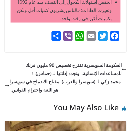
انخفض استهلاك الكحول إلى النصف منذ عام 1992
وتغيرت العادات: فالناس يشربون كميات أقل ولكن
بكميات أكبر في وقت واحد.
S
Vi
W
E
T
F
h
b
h
m
w
a
ar
er
at
ai
itt
c
e
s
l
er
e
الحكومة السويسرية تقترح تخصيص 90 مليون فرنك
A
b
للمساعدات الإنسانية.. وتجدد إدانتها لـ (حماس)..!
p
o
محمد زكي لـ (سويسرا والعرب): مفتاح الاندماج في سويسرا
p
o
هو اللغة واحترام القوانين..
k
You May Also Like