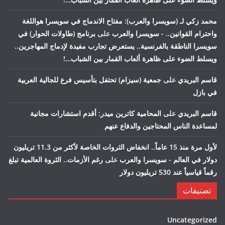
محمد زكي لـ (سويسرا والعرب): مفتاح الاندماج في سويسرا هواللغة
واحترام القوانين.. - سويسرا والعرب
على
برنامج (طاولات الحوار) في
سويسرا الناطقة بالفرنسية.. يستعرض تجارب مفيدة لإدماج المهاجرين..
ويسلط الضوء على ظاهرة ألعاب القمار بين الشباب…!
قاسم البريدي
على
جمعية (سيزام) تحتفل بتأسيس فرع للجالية العربية
في بازل
قاسم البريدي
على
المحامية كاترين ميدر: أقدم استشارات مجانية
لمساعدة الناس المحتاجين والدفاع عنهم
لأول مرة منذ 15 عاماً.. انخفاض الثروات الخاصة لأكثر من 11.3 تريليون
دولار في العالم - سويسرا والعرب
على
رغم الأزمات.. الثروة العالمية تبلغ
رقماً قياسياً عند 530 تريليون دولار
تصنيفات
Uncategorized