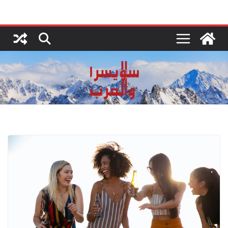
Ski
t
conten