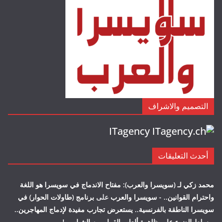
التصميم والاشراف
ITagency
أحدث التعليقات
محمد زكي لـ (سويسرا والعرب): مفتاح الاندماج في سويسرا هو اللغة
واحترام القوانين.. - سويسرا والعرب
على
برنامج (طاولات الحوار) في
سويسرا الناطقة بالفرنسية.. يستعرض تجارب مفيدة لإدماج المهاجرين..
ويسلط الضوء على ظاهرة ألعاب القمار بين الشباب…!