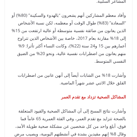
المشاعر السلبية.
وأفاد معظم المشاركين أنهم يشعرون “بالهدوء والسكينة” (80%) أو
“السعادة” (83%) طوال الوقت أو معظمه، لكن نسبة الأشخاص
الذين يعانون من ضائقة نفسية متوسطة أو عالية ارتفعت من 15%
إلى 18% مقارنة بعام 2017، خاصة بين الأشخاص الذين تتراوح
أعمارهم بين 15 و24 سنة (22%)، وكانت النساء أكثر تأثرا: 9%
منهم يعانون من اضطرابات نفسية عالية، ونحو 20% من الضيق
النفسي المتوسط.
وأشارت 18% من الشابات أيضاً إلى أنهن عانين من اضطرابات
القلق خلال الاثني عشر شهراً الماضية.
المشاكل الصحية تزداد مع تقدم العمر
وأشارت نتائج المسح إلى أن المشاكل الصحية والقيود المتعلقة
بالصحة تتزايد مع تقدم العمر، وفي الفئة العمرية 65 عاماً فما
فوق، أبلغ واحد من كل شخصين عن مشكلة صحية طويلة الأمد،
وقال 8% إنهم مقيدين بشدة في أنشطتهم اليومية، ويصيب مرض