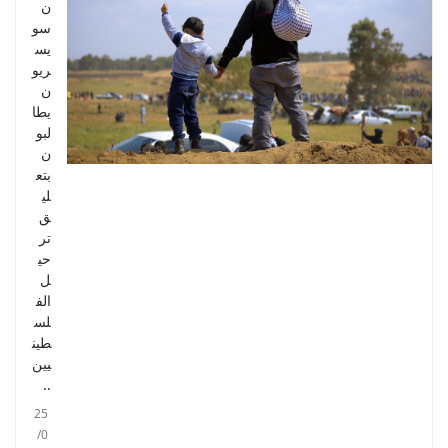
ن
سو
يس
ريو
ن
يطا
لبو
ن
بتع
لي
ق
تر
حي
ل
الف
لس
طين
يين
..
25
/0